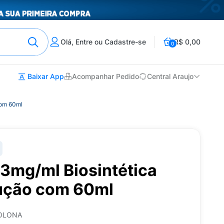
Olá, Entre ou Cadastre-se
R$ 0,00
0
Baixar App
Acompanhar Pedido
Central Araujo
com 60ml
 3mg/ml Biosintética
ução com 60ml
SOLONA