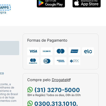
APP5
mpra
Formas de Pagamento
sco
Compre pelo
Drogatel
zonte, a
milhares de
(31) 3270-5000
eirismo e
ting do Brasil
(BH e Região) Todos os dias, 06h às 00h
o é de hoje
camentos com
0300.313.1010.