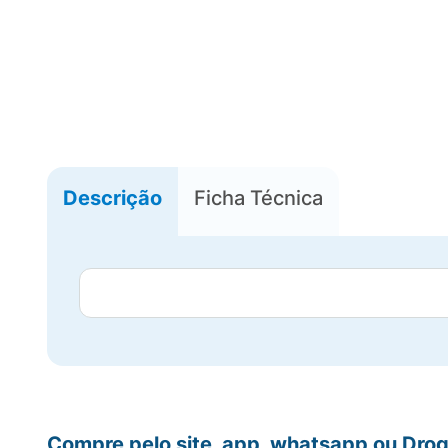
Descrição
Ficha Técnica
Compre pelo site, app, whatsapp ou Drog