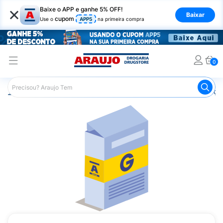
×
Baixe o APP e ganhe 5% OFF!
Baixar
cupom
Use o
APP5
na primeira compra
0
Araujo
Medicamentos
Remédios para Alergias e Infecçõ