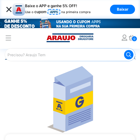
×
Baixe o APP e ganhe 5% OFF!
Baixar
cupom
Use o
APP5
na primeira compra
0
Araujo
Medicamentos
Remédios para Alergias e Infecçõ