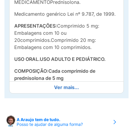
MEDICAMENTOPrednisolona.
Medicamento genérico Lei nº 9.787, de 1999.
APRESENTAÇÕES:
Comprimido 5 mg:
Embalagens com 10 ou
20comprimidos.Comprimido 20 mg:
Embalagens com 10 comprimidos.
USO ORAL.USO ADULTO E PEDIÁTRICO.
COMPOSIÇÃO:Cada comprimido de
prednisolona de 5 mg
contém:
Prednisolona.................................................................
Ver mais...
mg.Excipientes q.s.p.
....................................................................................................
1 comprimido
Cada comprimido de prednisolona de 20 mg
A Araujo tem de tudo.
Posso te ajudar de alguma forma?
contém:
Prednisolona................................................................
mg.Excipientes q.s.p.