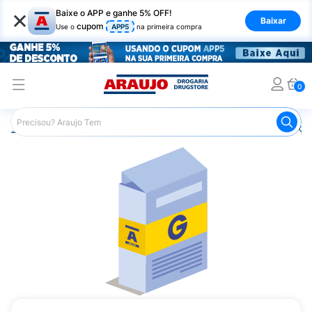
×
Baixe o APP e ganhe 5% OFF!
Baixar
cupom
Use o
APP5
na primeira compra
0
Araujo
Medicamentos
Remédios para Alergias e Infecçõ