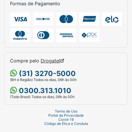
espondilite anquilosante; bursite aguda e
Formas de Pagamento
subaguda; tenossinovite aguda inespecífica;
artrite gotosa aguda; osteoartrite pós-
traumática; sinovites osteoartríticas;
epicondilites.
- Colagenoses:
Durante exacerbação ou como
terapia de manutenção em casos particulares
de lúpus eritematoso sistêmico, cardite
Compre pelo
Drogatel
reumática aguda.
(31) 3270-5000
- Doenças Dermatológicas:
Pênfigo; dermatite
(BH e Região) Todos os dias, 06h às 00h
herpetiforme bolhosa; eritema multiforme
0300.313.1010
grave (Síndrome de Stevens-Johnson);
dermatite esfoliativa; micoses fungoides;
(Todo Brasil) Todos os dias, 06h às 00h
psoríase grave; dermatite seborreica grave.
Termo de Uso
- Estados Alérgicos:
Controle de condições
Portal da Privacidade
Covid-19
alérgicas graves ou incapacitantes refratárias
Código de Ética e Conduta
aos meios adequados de tratamentos