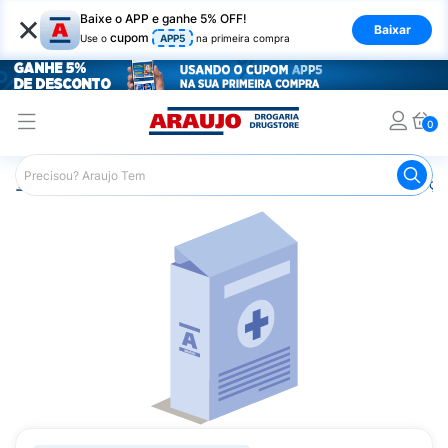
×
Baixe o APP e ganhe 5% OFF!
Baixar
cupom
Use o
APP5
na primeira compra
0
Araujo
Medicamentos
Remédios para Alergias e Infecçõ