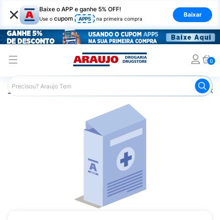
×
Baixe o APP e ganhe 5% OFF!
Baixar
cupom
Use o
APP5
na primeira compra
0
Araujo
Medicamentos
Remédios para Alergias e Infecçõ