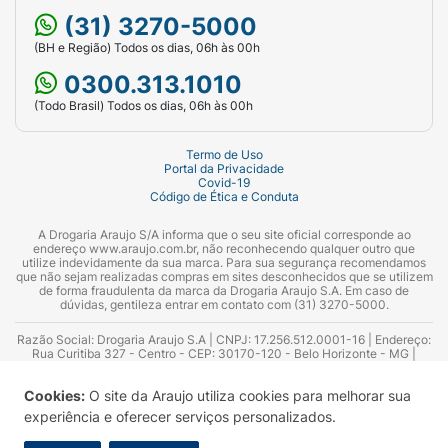
(31) 3270-5000
(BH e Região) Todos os dias, 06h às 00h
0300.313.1010
(Todo Brasil) Todos os dias, 06h às 00h
Termo de Uso
Portal da Privacidade
Covid-19
Código de Ética e Conduta
A Drogaria Araujo S/A informa que o seu site oficial corresponde ao
endereço www.araujo.com.br, não reconhecendo qualquer outro que
utilize indevidamente da sua marca. Para sua segurança recomendamos
que não sejam realizadas compras em sites desconhecidos que se utilizem
de forma fraudulenta da marca da Drogaria Araujo S.A. Em caso de
dúvidas, gentileza entrar em contato com (31) 3270-5000.
Razão Social: Drogaria Araujo S.A | CNPJ: 17.256.512.0001-16 | Endereço:
Rua Curitiba 327 - Centro - CEP: 30170-120 - Belo Horizonte - MG |
Telefones: 0300.313.1010 e (31) 3270-5000 Horário de funcionamento -
06:00h às 00:00h | Consultores técnicos responsáveis: Hairton Ayres
Cookies:
O site da Araujo utiliza cookies para melhorar sua
Azevedo Guimarães – CRF 10.965 | Yasmin Silva Alvarenga – CRF 52.584 -
Consultor substituto: Thiago Aguiar Pinheiro - CRF Nº 13.748. Alvará
experiência e oferecer serviços personalizados.
Sanitário: 2025020713 | Autorização de Funcionamento da Empresa (AFE):
7.16355-1