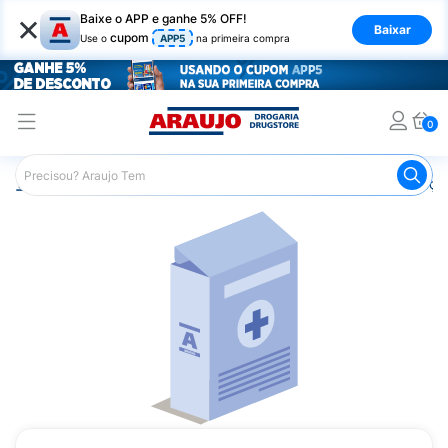
×
Baixe o APP e ganhe 5% OFF!
Baixar
cupom
Use o
APP5
na primeira compra
0
Araujo
Medicamentos
Remédios para Alergias e Infecçõ