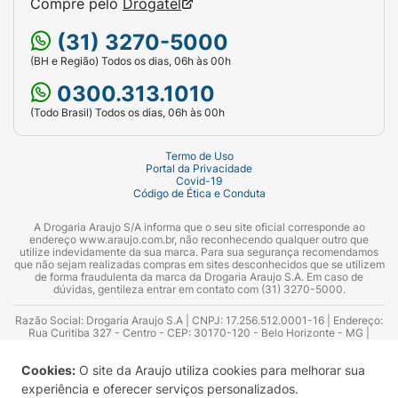
Compre pelo
Drogatel
(31) 3270-5000
(BH e Região) Todos os dias, 06h às 00h
0300.313.1010
(Todo Brasil) Todos os dias, 06h às 00h
Termo de Uso
Portal da Privacidade
Covid-19
Código de Ética e Conduta
A Drogaria Araujo S/A informa que o seu site oficial corresponde ao
endereço www.araujo.com.br, não reconhecendo qualquer outro que
utilize indevidamente da sua marca. Para sua segurança recomendamos
que não sejam realizadas compras em sites desconhecidos que se utilizem
de forma fraudulenta da marca da Drogaria Araujo S.A. Em caso de
dúvidas, gentileza entrar em contato com (31) 3270-5000.
Razão Social: Drogaria Araujo S.A | CNPJ: 17.256.512.0001-16 | Endereço:
Rua Curitiba 327 - Centro - CEP: 30170-120 - Belo Horizonte - MG |
Telefones: 0300.313.1010 e (31) 3270-5000 Horário de funcionamento -
06:00h às 00:00h | Consultores técnicos responsáveis: Hairton Ayres
Cookies:
O site da Araujo utiliza cookies para melhorar sua
Azevedo Guimarães – CRF 10.965 | Yasmin Silva Alvarenga – CRF 52.584 -
Consultor substituto: Thiago Aguiar Pinheiro - CRF Nº 13.748. Alvará
experiência e oferecer serviços personalizados.
Sanitário: 2025020713 | Autorização de Funcionamento da Empresa (AFE):