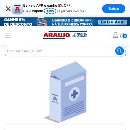
×
Baixe o APP e ganhe 5% OFF!
Baixar
cupom
Use o
APP5
na primeira compra
0
Araujo
Medicamentos
Remédios para Alergias e Infecçõ