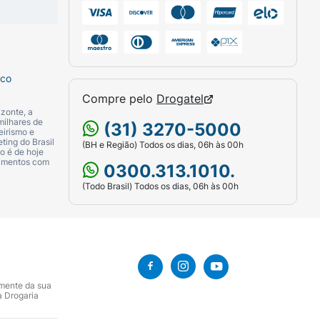
sco
Compre pelo
Drogatel
zonte, a
milhares de
(31) 3270-5000
eirismo e
ting do Brasil
(BH e Região) Todos os dias, 06h às 00h
o é de hoje
camentos com
0300.313.1010.
(Todo Brasil) Todos os dias, 06h às 00h
amente da sua
a Drogaria