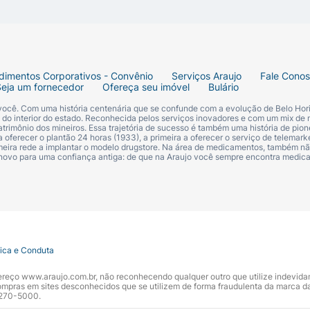
dimentos Corporativos - Convênio
Serviços Araujo
Fale Cono
Seja um fornecedor
Ofereça seu imóvel
Bulário
 você. Com uma história centenária que se confunde com a evolução de Belo Hori
s do interior do estado. Reconhecida pelos serviços inovadores e com um mix de 
trimônio dos mineiros. Essa trajetória de sucesso é também uma história de pion
 oferecer o plantão 24 horas (1933), a primeira a oferecer o serviço de telemarke
primeira rede a implantar o modelo drugstore. Na área de medicamentos, também nã
 novo para uma confiança antiga: de que na Araujo você sempre encontra medi
tica e Conduta
ndereço www.araujo.com.br, não reconhecendo qualquer outro que utilize indevid
pras em sites desconhecidos que se utilizem de forma fraudulenta da marca d
 3270-5000.