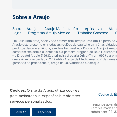
Sobre a Araujo
Sobre a Araujo
Araujo Manipulação
Aplicativo
Aten
Lojas
Programa Araujo Médico
Trabalhe Conosco
Em Belo Horizonte, onde você estiver, tem sempre uma Araujo perto de
Araujo está presente em todas as regiões da capital e em várias cidade
produtos de conveniência, saúde e bem-estar, a Drogaria Araujo é um pa
compromisso com o cliente: ela é a primeira drogaria de Belo Horizonte a
– o Drogatel Araujo (1963), a primeira drogaria Drive-Thru (1990) e a 
que a Araujo se destaca. O “Padrão Araujo de Medicamentos” dá nome
garantias de procedência, preço baixo, variedade e estoque.
Cookies:
O site da Araujo utiliza cookies
Termo de Uso
Portal da Privacidade
Covid-19
Código de É
para melhorar sua experiência e oferecer
serviços personalizados.
A Drogaria Araujo S/A informa que o seu site oficial corresponde ao e
marca. Para sua segurança recomendamos que não sejam realizadas com
Araujo S.A. Em caso de dúvidas, gentileza entrar em contato com (31)
Permitir
Dispensar