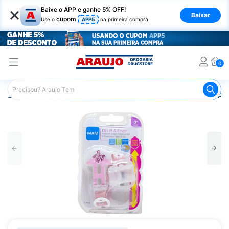
×
Baixe o APP e ganhe 5% OFF!
Baixar
cupom
Use o
APP5
na primeira compra
0
Araujo
Infantil
Acessórios Infantis
Protetor de Chupe