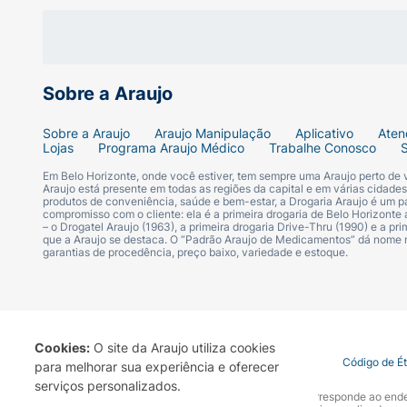
Sobre a Araujo
Sobre a Araujo
Araujo Manipulação
Aplicativo
Aten
Lojas
Programa Araujo Médico
Trabalhe Conosco
Em Belo Horizonte, onde você estiver, tem sempre uma Araujo perto de
Araujo está presente em todas as regiões da capital e em várias cidade
produtos de conveniência, saúde e bem-estar, a Drogaria Araujo é um pa
compromisso com o cliente: ela é a primeira drogaria de Belo Horizonte a
– o Drogatel Araujo (1963), a primeira drogaria Drive-Thru (1990) e a 
que a Araujo se destaca. O “Padrão Araujo de Medicamentos” dá nome
garantias de procedência, preço baixo, variedade e estoque.
Cookies:
O site da Araujo utiliza cookies
Termo de Uso
Portal da Privacidade
Covid-19
Código de É
para melhorar sua experiência e oferecer
serviços personalizados.
A Drogaria Araujo S/A informa que o seu site oficial corresponde ao e