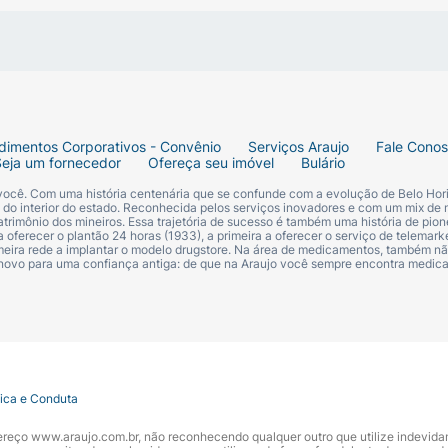
dimentos Corporativos - Convênio
Serviços Araujo
Fale Cono
Seja um fornecedor
Ofereça seu imóvel
Bulário
 você. Com uma história centenária que se confunde com a evolução de Belo Hori
s do interior do estado. Reconhecida pelos serviços inovadores e com um mix de 
trimônio dos mineiros. Essa trajetória de sucesso é também uma história de pion
 oferecer o plantão 24 horas (1933), a primeira a oferecer o serviço de telemarke
primeira rede a implantar o modelo drugstore. Na área de medicamentos, também nã
 novo para uma confiança antiga: de que na Araujo você sempre encontra medi
tica e Conduta
ndereço www.araujo.com.br, não reconhecendo qualquer outro que utilize indevid