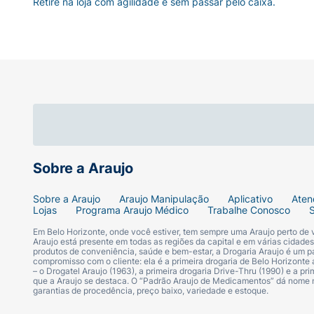
Retire na loja com agilidade e sem passar pelo caixa.
Sobre a Araujo
Sobre a Araujo
Araujo Manipulação
Aplicativo
Aten
Lojas
Programa Araujo Médico
Trabalhe Conosco
Em Belo Horizonte, onde você estiver, tem sempre uma Araujo perto de
Araujo está presente em todas as regiões da capital e em várias cidade
produtos de conveniência, saúde e bem-estar, a Drogaria Araujo é um pa
compromisso com o cliente: ela é a primeira drogaria de Belo Horizonte a
– o Drogatel Araujo (1963), a primeira drogaria Drive-Thru (1990) e a 
que a Araujo se destaca. O “Padrão Araujo de Medicamentos” dá nome
garantias de procedência, preço baixo, variedade e estoque.