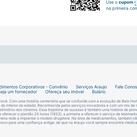
Use o
cupom
na primeira co
dimentos Corporativos - Convênio
Serviços Araujo
Fale Cono
Seja um fornecedor
Ofereça seu imóvel
Bulário
 você. Com uma história centenária que se confunde com a evolução de Belo Hori
s do interior do estado. Reconhecida pelos serviços inovadores e com um mix de 
trimônio dos mineiros. Essa trajetória de sucesso é também uma história de pion
 oferecer o plantão 24 horas (1933), a primeira a oferecer o serviço de telemarke
primeira rede a implantar o modelo drugstore. Na área de medicamentos, também nã
 novo para uma confiança antiga: de que na Araujo você sempre encontra medi