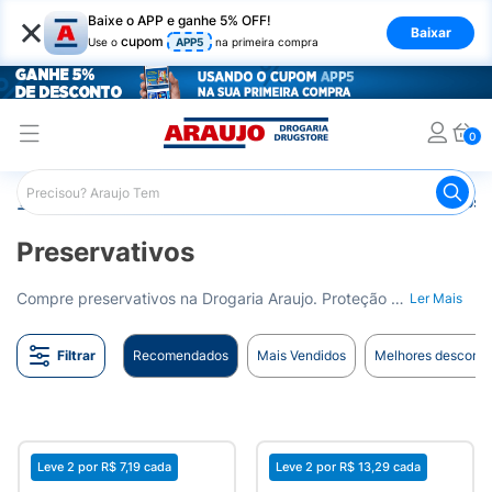
×
Baixe o APP e ganhe 5% OFF!
Baixar
cupom
Use o
APP5
na primeira compra
0
Araujo
Higiene Pessoal
Saúde Sexual
Preservativos
Preservativos
Compre preservativos na Drogaria Araujo. Proteção e segurança durante suas relações. Entrega para todo o Brasil.
Ler Mais
Filtrar
Recomendados
Mais Vendidos
Melhores desconto
Leve 2 por
R$ 7,19
cada
Leve 2 por
R$ 13,29
cada