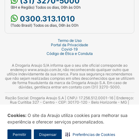
(31) 3270-5000
(BH e Região) Todos os dias, 06h às 00h
0300.313.1010
(Todo Brasil) Todos os dias, 06h às 00h
Termo de Uso
Portal da Privacidade
Covid-19
Código de Ética e Conduta
A Drogaria Araujo S/A informa que o seu site oficial corresponde ao
endereço www.araujo.com.br, não reconhecendo qualquer outro que
utilize indevidamente da sua marca. Para sua segurança recomendamos
que não sejam realizadas compras em sites desconhecidos que se utilizem
de forma fraudulenta da marca da Drogaria Araujo S.A. Em caso de
dúvidas, gentileza entrar em contato com (31) 3270-5000.
Razão Social: Drogaria Araujo S.A | CNPJ: 17.256.512.0001-16 | Endereço:
Rua Curitiba 327 - Centro - CEP: 30170-120 - Belo Horizonte - MG |
Telefones: 0300.313.1010 e (31) 3270-5000 Horário de funcionamento -
06:00h às 00:00h | Consultores técnicos responsáveis: Hairton Ayres
Cookies:
O site da Araujo utiliza cookies para melhorar sua
Azevedo Guimarães – CRF 10.965 | Yasmin Silva Alvarenga – CRF 52.584 -
Consultor substituto: Thiago Aguiar Pinheiro - CRF Nº 13.748. Alvará
experiência e oferecer serviços personalizados.
Sanitário: 2025020713 | Autorização de Funcionamento da Empresa (AFE):
7.16355-1
Permitir
Dispensar
Preferências de Cookies