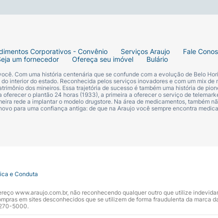
dimentos Corporativos - Convênio
Serviços Araujo
Fale Cono
Seja um fornecedor
Ofereça seu imóvel
Bulário
 você. Com uma história centenária que se confunde com a evolução de Belo Hori
s do interior do estado. Reconhecida pelos serviços inovadores e com um mix de 
trimônio dos mineiros. Essa trajetória de sucesso é também uma história de pion
 oferecer o plantão 24 horas (1933), a primeira a oferecer o serviço de telemarke
primeira rede a implantar o modelo drugstore. Na área de medicamentos, também nã
 novo para uma confiança antiga: de que na Araujo você sempre encontra medi
tica e Conduta
ndereço www.araujo.com.br, não reconhecendo qualquer outro que utilize indevid
pras em sites desconhecidos que se utilizem de forma fraudulenta da marca d
 3270-5000.