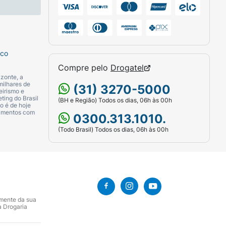
sco
Compre pelo
Drogatel
zonte, a
milhares de
(31) 3270-5000
eirismo e
ting do Brasil
(BH e Região) Todos os dias, 06h às 00h
o é de hoje
camentos com
0300.313.1010.
(Todo Brasil) Todos os dias, 06h às 00h
amente da sua
a Drogaria