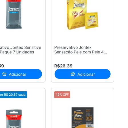
ativo Jontex Sensitive
Preservativo Jontex
 Pague 7 Unidades
Sensação Pele com Pele 4
Unidades
59
R$26,39
Adicionar
Adicionar
or
R$ 20,57
cada
12% OFF