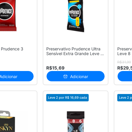
o Prudence 3
Preservativo Prudence Ultra
Preserv
Sensível Extra Grande Leve 8
Leve 8
...
R$31,99
R$15,69
R$29,
Adicionar
Adicionar
Leve 2 por
R$ 16,69
cada
Leve 2 p