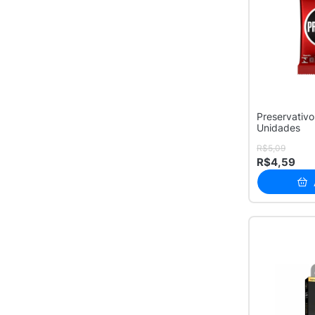
Preserv
1
Semina
1
The Best
1
Preservativ
Unidades
R$5,09
R$4,59