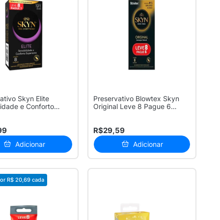
ativo Skyn Elite
Preservativo Blowtex Skyn
lidade e Conforto
Original Leve 8 Pague 6
...
Unidades
99
R$29,59
Adicionar
Adicionar
or
R$ 20,69
cada