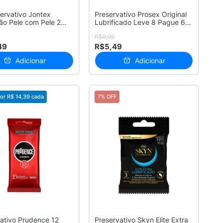
servativo Jontex
Preservativo Prosex Original
o Pele com Pele 2
Lubrificado Leve 8 Pague 6
s...
U...
R$9,99
49
R$5,49
Adicionar
Adicionar
or
R$ 14,39
cada
7% OFF
ativo Prudence 12
Preservativo Skyn Elite Extra