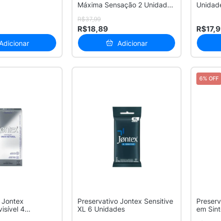
Máxima Sensação 2 Unidad...
Unidad
R$37,99
R$18,89
R$17,
Adicionar
Adicionar
6% OFF
 Jontex
Preservativo Jontex Sensitive
Preser
isível 4
XL 6 Unidades
em Sint