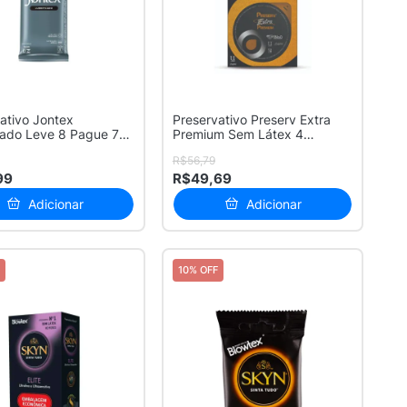
ativo Jontex
Preservativo Preserv Extra
cado Leve 8 Pague 7
Premium Sem Látex 4
es
Unidades
R$56,79
99
R$49,69
Adicionar
Adicionar
10% OFF