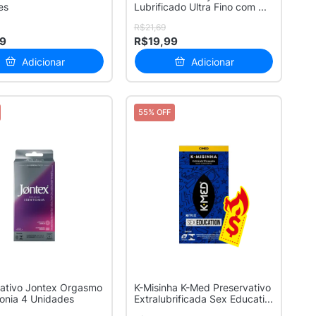
es
Lubrificado Ultra Fino com ...
R$21,69
99
R$19,99
Adicionar
Adicionar
55% OFF
vativo Jontex Orgasmo
K-Misinha K-Med Preservativo
onia 4 Unidades
Extralubrificada Sex Educati...