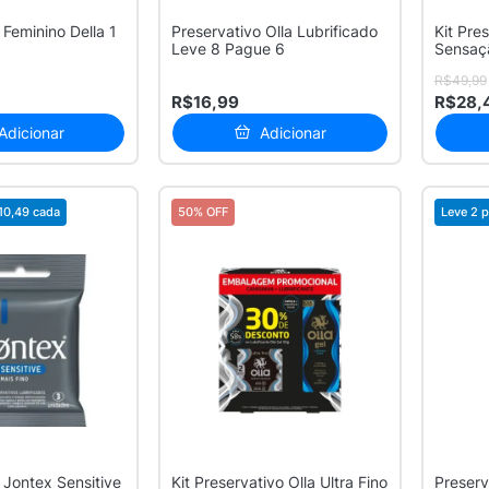
 Feminino Della 1
Preservativo Olla Lubrificado
Kit Pre
Leve 8 Pague 6
Sensaçã
Unidade
R$49,99
R$16,99
R$28,
Adicionar
Adicionar
10,49
cada
50% OFF
Leve 2 p
 Jontex Sensitive
Kit Preservativo Olla Ultra Fino
Preserv