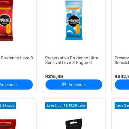
o Prudence Leve 8
Preservativo Prudence Ultra
Preserv
Sensível Leve 8 Pague 6
Sensibi
Superior
R$15,69
R$42,
Adicionar
Adicionar
3,89
cada
Leve 2 por
R$ 13,29
cada
Leve 2 p