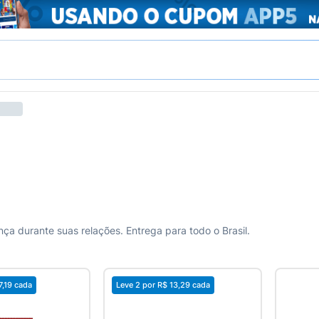
ça durante suas relações. Entrega para todo o Brasil.
7,19
cada
Leve 2 por
R$ 13,29
cada