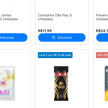
 Jontex
Camisinha Olla Play 6
Preserv
 3 Unidades
Unidades
Unidad
R$11,99
R$24,
Adicionar
Adicionar
Leve 2 por
R$ 13,49
cada
43% OF