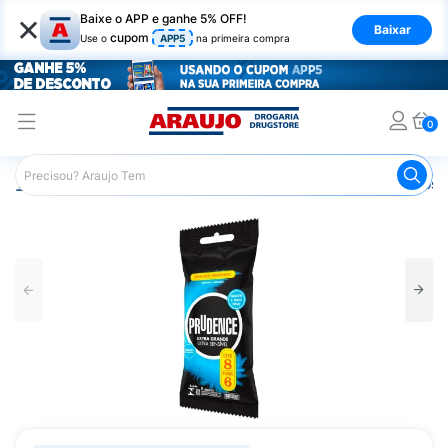
×
Baixe o APP e ganhe 5% OFF!
Baixar
cupom
Use o
APP5
na primeira compra
0
Araujo
Higiene Pessoal
Saúde Sexual
Preservativos