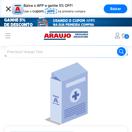
×
Baixe o APP e ganhe 5% OFF!
Baixar
cupom
Use o
APP5
na primeira compra
0
Araujo
Medicamentos
Remédios Cardiológicos
Reméd