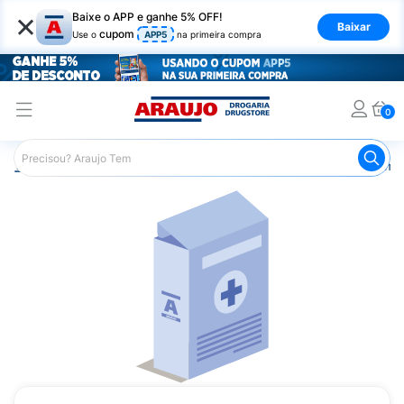
×
Baixe o APP e ganhe 5% OFF!
Baixar
cupom
Use o
APP5
na primeira compra
0
Araujo
Medicamentos
Remédios Cardiológicos
Reméd