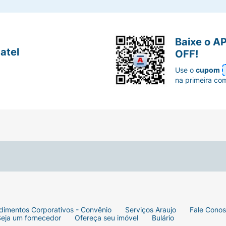
Baixe o A
atel
OFF!
Use o
cupom
na primeira co
dimentos Corporativos - Convênio
Serviços Araujo
Fale Cono
Seja um fornecedor
Ofereça seu imóvel
Bulário