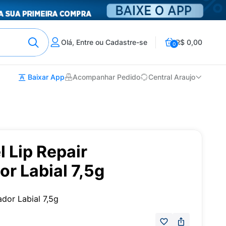
Olá, Entre ou Cadastre-se
R$ 0,00
0
Baixar App
Acompanhar Pedido
Central Araujo
l Lip Repair
or Labial 7,5g
ador Labial 7,5g