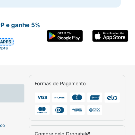
PP e ganhe 5%
APP5
mpra
Formas de Pagamento
sco
Compre pelo
Drogatel