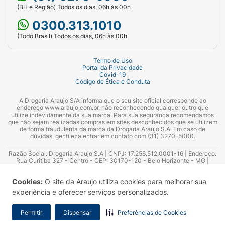
(BH e Região) Todos os dias, 06h às 00h
0300.313.1010
(Todo Brasil) Todos os dias, 06h às 00h
Termo de Uso
Portal da Privacidade
Covid-19
Código de Ética e Conduta
A Drogaria Araujo S/A informa que o seu site oficial corresponde ao
endereço www.araujo.com.br, não reconhecendo qualquer outro que
utilize indevidamente da sua marca. Para sua segurança recomendamos
que não sejam realizadas compras em sites desconhecidos que se utilizem
de forma fraudulenta da marca da Drogaria Araujo S.A. Em caso de
dúvidas, gentileza entrar em contato com (31) 3270-5000.
Razão Social: Drogaria Araujo S.A | CNPJ: 17.256.512.0001-16 | Endereço:
Rua Curitiba 327 - Centro - CEP: 30170-120 - Belo Horizonte - MG |
Telefones: 0300.313.1010 e (31) 3270-5000 Horário de funcionamento -
06:00h às 00:00h | Consultores técnicos responsáveis: Hairton Ayres
Cookies:
O site da Araujo utiliza cookies para melhorar sua
Azevedo Guimarães – CRF 10.965 | Yasmin Silva Alvarenga – CRF 52.584 -
Consultor substituto: Thiago Aguiar Pinheiro - CRF Nº 13.748. Alvará
experiência e oferecer serviços personalizados.
Sanitário: 2025020713 | Autorização de Funcionamento da Empresa (AFE):
7.16355-1
Permitir
Dispensar
Preferências de Cookies