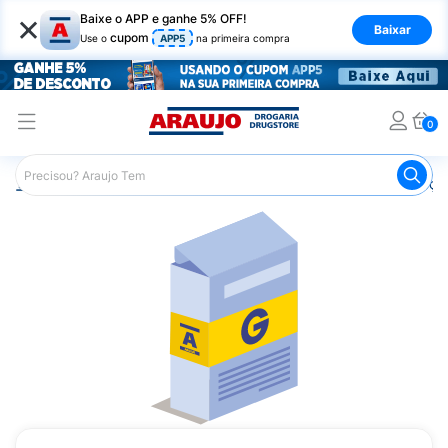
×
Baixe o APP e ganhe 5% OFF!
Baixar
cupom
Use o
APP5
na primeira compra
0
Araujo
Medicamentos
Remédios para Alergias e Infecçõ