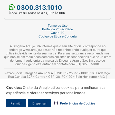
0300.313.1010
(Todo Brasil) Todos os dias, 06h às 00h
Termo de Uso
Portal da Privacidade
Covid-19
Código de Ética e Conduta
A Drogaria Araujo S/A informa que o seu site oficial corresponde ao
endereço www.araujo.com.br, não reconhecendo qualquer outro que
utilize indevidamente da sua marca. Para sua segurança recomendamos
que não sejam realizadas compras em sites desconhecidos que se utilizem
de forma fraudulenta da marca da Drogaria Araujo S.A. Em caso de
dúvidas, gentileza entrar em contato com (31) 3270-5000.
Razão Social: Drogaria Araujo S.A | CNPJ: 17.256.512.0001-16 | Endereço:
Rua Curitiba 327 - Centro - CEP: 30170-120 - Belo Horizonte - MG |
Telefones: 0300.313.1010 e (31) 3270-5000 Horário de funcionamento -
06:00h às 00:00h | Consultores técnicos responsáveis: Hairton Ayres
Cookies:
O site da Araujo utiliza cookies para melhorar sua
Azevedo Guimarães – CRF 10.965 | Yasmin Silva Alvarenga – CRF 52.584 -
Consultor substituto: Thiago Aguiar Pinheiro - CRF Nº 13.748. Alvará
experiência e oferecer serviços personalizados.
Sanitário: 2025020713 | Autorização de Funcionamento da Empresa (AFE):
7.16355-1
Permitir
Dispensar
Preferências de Cookies