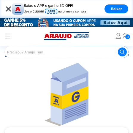
×
Baixe o APP e ganhe 5% OFF!
Baixar
cupom
Use o
APP5
na primeira compra
0
Araujo
Medicamentos
Remédios Cardiológicos
Reméd