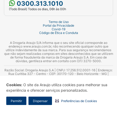
0300.313.1010
(Todo Brasil) Todos os dias, 06h às 00h
Termo de Uso
Portal da Privacidade
Covid-19
Código de Ética e Conduta
A Drogaria Araujo S/A informa que o seu site oficial corresponde ao
endereço www.araujo.com.br, não reconhecendo qualquer outro que
utilize indevidamente da sua marca. Para sua segurança recomendamos
que não sejam realizadas compras em sites desconhecidos que se utilizem
de forma fraudulenta da marca da Drogaria Araujo S.A. Em caso de
dúvidas, gentileza entrar em contato com (31) 3270-5000.
Razão Social: Drogaria Araujo S.A | CNPJ: 17.256.512.0001-16 | Endereço:
Rua Curitiba 327 - Centro - CEP: 30170-120 - Belo Horizonte - MG |
Telefones: 0300.313.1010 e (31) 3270-5000 Horário de funcionamento -
06:00h às 00:00h | Consultores técnicos responsáveis: Hairton Ayres
Cookies:
O site da Araujo utiliza cookies para melhorar sua
Azevedo Guimarães – CRF 10.965 | Yasmin Silva Alvarenga – CRF 52.584 -
Consultor substituto: Thiago Aguiar Pinheiro - CRF Nº 13.748. Alvará
experiência e oferecer serviços personalizados.
Sanitário: 2025020713 | Autorização de Funcionamento da Empresa (AFE):
7.16355-1
Permitir
Dispensar
Preferências de Cookies