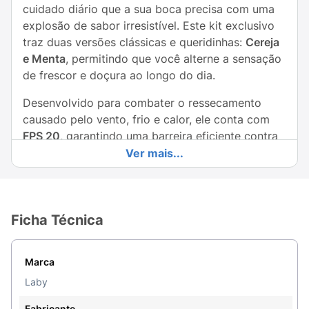
cuidado diário que a sua boca precisa com uma
explosão de sabor irresistível. Este kit exclusivo
traz duas versões clássicas e queridinhas:
Cereja
e Menta
, permitindo que você alterne a sensação
de frescor e doçura ao longo do dia.
Desenvolvido para combater o ressecamento
causado pelo vento, frio e calor, ele conta com
FPS 20
, garantindo uma barreira eficiente contra
os raios solares nocivos. Ideal para levar na bolsa,
Ver mais...
mochila ou bolso, a sua embalagem compacta e
divertida em formato de lábios traz o espírito
jovem da marca Icekiss para a sua rotina de
Ficha Técnica
cuidados.
Além de proteger, o Balm Laby Icekiss desliza
suavemente, proporcionando uma
Marca
hidratação
labial profunda
sem deixar a boca pegajosa. É o
Laby
aliado perfeito para manter os lábios macios,
Fabricante