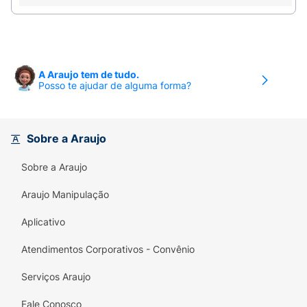
Especificações do Produto:
Marca:
Laby / Icekiss
Tipo de Produto:
Protetor Labial Hidratante /
A Araujo tem de tudo.
Lip Balm
Posso te ajudar de alguma forma?
Sabores inclusos:
1 Cereja e 1 Menta
Sobre a Araujo
Fator de Proteção:
FPS 20
Conteúdo da Embalagem:
2 unidades de 3,5g
Sobre a Araujo
cada
Araujo Manipulação
Modo de Usar:
Passe o protetor uniformemente
Aplicativo
sobre os lábios sempre que sentir necessidade de
hidratação ou antes da exposição ao sol.
Atendimentos Corporativos - Convênio
Reaplique para manter a eficácia.
Serviços Araujo
Fale Conosco