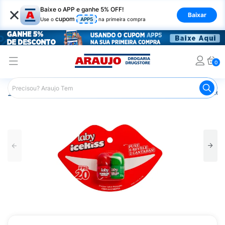
×
Baixe o APP e ganhe 5% OFF!
Baixar
cupom
Use o
APP5
na primeira compra
0
Araujo
Dermocosméticos
Cuidados com o Sol
Proteto