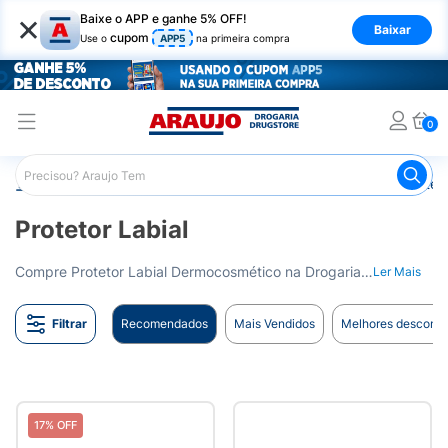
×
Baixe o APP e ganhe 5% OFF!
Baixar
cupom
Use o
APP5
na primeira compra
0
Araujo
Dermocosméticos
Cuidados com o Sol
Proteto
Protetor Labial
Compre Protetor Labial Dermocosmético na Drogaria Araujo. Mantenha seus lábios protegidos e hidratados. Entrega para todo o Brasil.
Ler Mais
Filtrar
Recomendados
Mais Vendidos
Melhores desconto
17% OFF