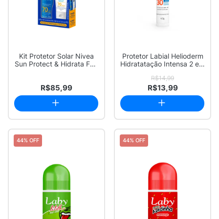
Kit Protetor Solar Nivea
Protetor Labial Helioderm
Sun Protect & Hidrata FPS
Hidratatação Intensa 2 em
70 200...
1 FPS...
R$14,99
R$85,99
R$13,99
44% OFF
44% OFF