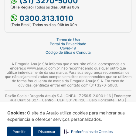
(31) 3270-5000
(BH e Região) Todos os dias, 06h às 00h
0300.313.1010
(Todo Brasil) Todos os dias, 06h às 00h
Termo de Uso
Portal da Privacidade
Covid-19
Código de Ética e Conduta
A Drogaria Araujo S/A informa que o seu site oficial corresponde ao
endereço www.araujo.com.br, não reconhecendo qualquer outro que
utilize indevidamente da sua marca. Para sua segurança recomendamos
que não sejam realizadas compras em sites desconhecidos que se utilizem
de forma fraudulenta da marca da Drogaria Araujo S.A. Em caso de
dúvidas, gentileza entrar em contato com (31) 3270-5000.
Razão Social: Drogaria Araujo S.A | CNPJ: 17.256.512.0001-16 | Endereço:
Rua Curitiba 327 - Centro - CEP: 30170-120 - Belo Horizonte - MG |
Telefones: 0300.313.1010 e (31) 3270-5000 Horário de funcionamento -
06:00h às 00:00h | Consultores técnicos responsáveis: Hairton Ayres
Cookies:
O site da Araujo utiliza cookies para melhorar sua
Azevedo Guimarães – CRF 10.965 | Yasmin Silva Alvarenga – CRF 52.584 -
Consultor substituto: Thiago Aguiar Pinheiro - CRF Nº 13.748. Alvará
experiência e oferecer serviços personalizados.
Sanitário: 2025020713 | Autorização de Funcionamento da Empresa (AFE):
7.16355-1
Permitir
Dispensar
Preferências de Cookies