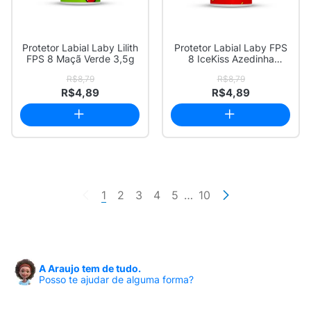
Protetor Labial Laby Lilith
Protetor Labial Laby FPS
FPS 8 Maçã Verde 3,5g
8 IceKiss Azedinha
Morango 3,5g
R$8,79
R$8,79
R$4,89
R$4,89
1
2
3
4
5
…
10
A Araujo tem de tudo.
Posso te ajudar de alguma forma?