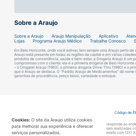
Para crianças menores de 6 meses, consult
prolongada das crianças ao sol.
Sobre a Araujo
Este produto foi formulado de maneira a min
Sobre a Araujo
Araujo Manipulação
Aplicativo
Aten
Lojas
Programa Araujo Médico
Trabalhe Conosco
Em Belo Horizonte, onde você estiver, tem sempre uma Araujo perto de
Araujo está presente em todas as regiões da capital e em várias cidade
produtos de conveniência, saúde e bem-estar, a Drogaria Araujo é um pa
compromisso com o cliente: ela é a primeira drogaria de Belo Horizonte a
– o Drogatel Araujo (1963), a primeira drogaria Drive-Thru (1990) e a 
que a Araujo se destaca. O “Padrão Araujo de Medicamentos” dá nome
garantias de procedência, preço baixo, variedade e estoque.
Termo de Uso
Portal da Privacidade
Covid-19
Código de É
Cookies:
O site da Araujo utiliza cookies
A Drogaria Araujo S/A informa que o seu site oficial corresponde ao e
para melhorar sua experiência e oferecer
marca. Para sua segurança recomendamos que não sejam realizadas com
serviços personalizados.
Araujo S.A. Em caso de dúvidas, gentileza entrar em contato com (31)