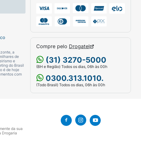
contra insolação. Evite exposição
sco
Compre pelo
Drogatel
zonte, a
milhares de
(31) 3270-5000
eirismo e
ting do Brasil
(BH e Região) Todos os dias, 06h às 00h
o é de hoje
camentos com
0300.313.1010.
(Todo Brasil) Todos os dias, 06h às 00h
amente da sua
a Drogaria