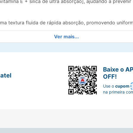
vitamina E + sílica de ultra absorção], ajudando a preveni
i uma textura fluida de rápida absorção, promovendo unif
Ver mais...
morena mais.
Baixe o A
me.
atel
OFF!
Use o
cupom
na primeira co