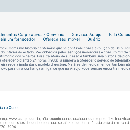
ar um médico. Este produto não oferece nenhuma proteção 
imizar o possível surgimento de alergias.
dimentos Corporativos - Convênio
Serviços Araujo
Fale Cono
Seja um fornecedor
Ofereça seu imóvel
Bulário
 você. Com uma história centenária que se confunde com a evolução de Belo Hori
s do interior do estado. Reconhecida pelos serviços inovadores e com um mix de 
trimônio dos mineiros. Essa trajetória de sucesso é também uma história de pion
 oferecer o plantão 24 horas (1933), a primeira a oferecer o serviço de telemarke
primeira rede a implantar o modelo drugstore. Na área de medicamentos, também nã
 novo para uma confiança antiga: de que na Araujo você sempre encontra medi
tica e Conduta
ndereço www.araujo.com.br, não reconhecendo qualquer outro que utilize indevid
pras em sites desconhecidos que se utilizem de forma fraudulenta da marca d
 3270-5000.