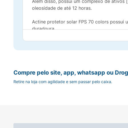
Além disso, possui um complexo de ativos [
oleosidade de até 12 horas.
Actine protetor solar FPS 70 colors possu
duradoura.
Ideal para peles oleosas a acneicas.
Disponível em 3 tons: Pele clara, morena e 
Fórmula segura, livre de parabenos e perfu
Compre pelo site, app, whatsapp ou Drog
Retire na loja com agilidade e sem passar pelo caixa.
Hipoalergênico.
Não comedogênico.
Não causa acne.
Não testado em animais.