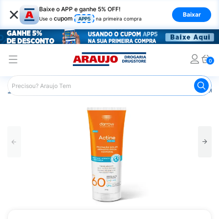
×
Baixe o APP e ganhe 5% OFF!
Baixar
cupom
Use o
APP5
na primeira compra
0
Araujo
Dermocosméticos
Cuidados com o Sol
Proteto