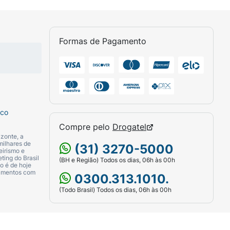
Formas de Pagamento
sco
Compre pelo
Drogatel
zonte, a
milhares de
(31) 3270-5000
eirismo e
ting do Brasil
(BH e Região) Todos os dias, 06h às 00h
o é de hoje
camentos com
0300.313.1010.
(Todo Brasil) Todos os dias, 06h às 00h