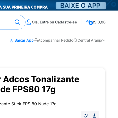
Olá, Entre ou Cadastre-se
R$ 0,00
0
Baixar App
Acompanhar Pedido
Central Araujo
r Adcos Tonalizante
ude FPS80 17g
izante Stick FPS 80 Nude 17g