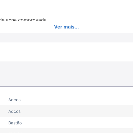
s de acne comprovada
Ver mais...
ueldade animal)
nico e sem parabenos
e não arde os olhos
Adcos
Adcos
Bastão