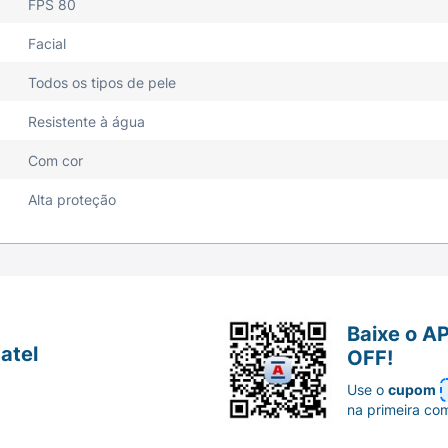
FPS 80
Facial
Todos os tipos de pele
Resistente à água
Com cor
Alta proteção
Baixe o A
atel
OFF!
Use o
cupom
na primeira co