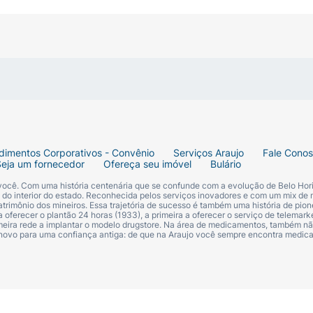
dimentos Corporativos - Convênio
Serviços Araujo
Fale Cono
Seja um fornecedor
Ofereça seu imóvel
Bulário
 você. Com uma história centenária que se confunde com a evolução de Belo Hori
s do interior do estado. Reconhecida pelos serviços inovadores e com um mix de 
trimônio dos mineiros. Essa trajetória de sucesso é também uma história de pion
 oferecer o plantão 24 horas (1933), a primeira a oferecer o serviço de telemarke
primeira rede a implantar o modelo drugstore. Na área de medicamentos, também nã
 novo para uma confiança antiga: de que na Araujo você sempre encontra medi