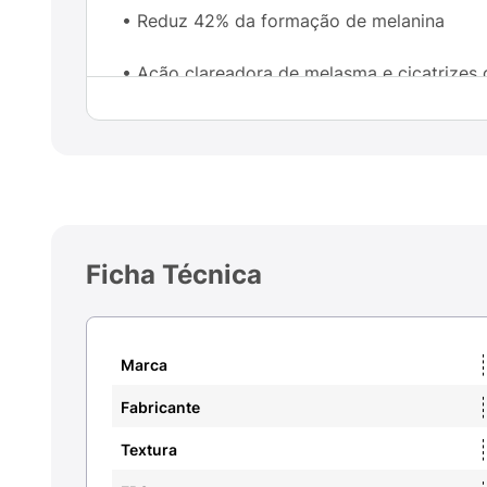
• Reduz 42% da formação de melanina
• Ação clareadora de melasma e cicatrize
• Não comedogênico. Contém fragrância.
• Produto vegano e cruelty free (livre de cr
• Dermatologicamente testado, hipoalergê
Ficha Técnica
• Oftalmologicamente testado, não escorre 
Marca
Fabricante
Textura