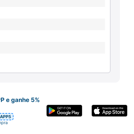
PP e ganhe 5%
APP5
mpra