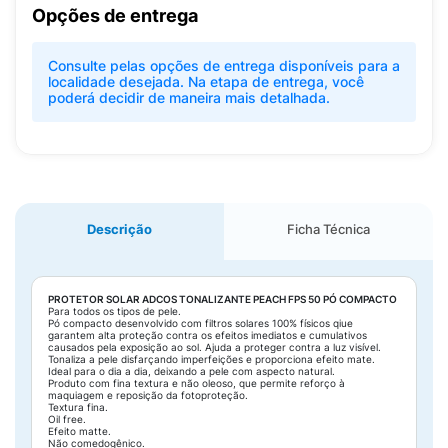
Opções de entrega
Consulte pelas opções de entrega disponíveis para a
localidade desejada. Na etapa de entrega, você
poderá decidir de maneira mais detalhada.
Descrição
Ficha Técnica
PROTETOR SOLAR ADCOS TONALIZANTE PEACH FPS 50 PÓ COMPACTO
Para todos os tipos de pele.
Pó compacto desenvolvido com filtros solares 100% físicos qiue
garantem alta proteção contra os efeitos imediatos e cumulativos
causados pela exposição ao sol. Ajuda a proteger contra a luz visível.
Tonaliza a pele disfarçando imperfeições e proporciona efeito mate.
Ideal para o dia a dia, deixando a pele com aspecto natural.
Produto com fina textura e não oleoso, que permite reforço à
maquiagem e reposição da fotoproteção.
Textura fina.
Oil free.
Efeito matte.
Não comedogênico.