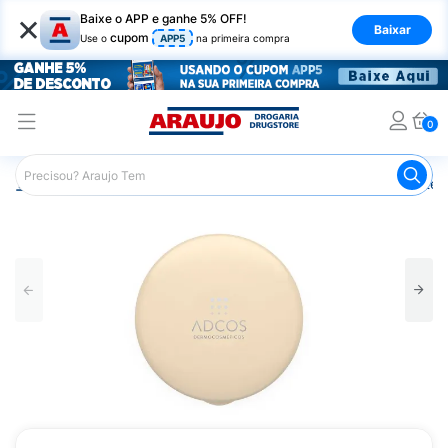
×
Baixe o APP e ganhe 5% OFF!
Baixar
cupom
Use o
APP5
na primeira compra
0
Araujo
Dermocosméticos
Cuidados com o Sol
Proteto