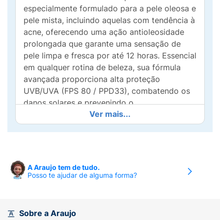
especialmente formulado para a pele oleosa e
pele mista, incluindo aquelas com tendência à
acne, oferecendo uma ação antioleosidade
prolongada que garante uma sensação de
pele limpa e fresca por até 12 horas. Essencial
em qualquer rotina de beleza, sua fórmula
avançada proporciona alta proteção
UVB/UVA (FPS 80 / PPD33), combatendo os
danos solares e prevenindo o
Ver mais...
fotoenvelhecimento.
Com uma textura leve e confortável, o
Anthelios Airlicium+ oferece uma cobertura
natural uniforme que se adapta à sua pele ao
A Araujo tem de tudo.
longo do dia, sem deixar resíduos. Além de
Posso te ajudar de alguma forma?
proteger, ele ajuda a reduzir o brilho
excessivo, mantendo a pele matificada para
um acabamento perfeito. Incorpore este
Sobre a Araujo
protetor solar de uso diário em seus cuidados