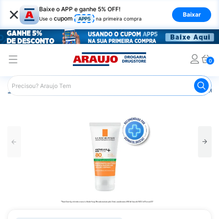
×
Baixe o APP e ganhe 5% OFF!
Baixar
cupom
Use o
APP5
na primeira compra
0
Araujo
Dermocosméticos
Cuidados com o Sol
Proteto