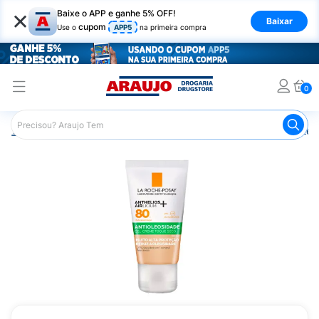
×
Baixe o APP e ganhe 5% OFF!
Baixar
cupom
Use o
APP5
na primeira compra
0
Araujo
Dermocosméticos
Cuidados com o Sol
Proteto