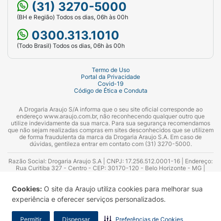
(31) 3270-5000
(BH e Região) Todos os dias, 06h às 00h
0300.313.1010
(Todo Brasil) Todos os dias, 06h às 00h
Termo de Uso
Portal da Privacidade
Covid-19
Código de Ética e Conduta
A Drogaria Araujo S/A informa que o seu site oficial corresponde ao
endereço www.araujo.com.br, não reconhecendo qualquer outro que
utilize indevidamente da sua marca. Para sua segurança recomendamos
que não sejam realizadas compras em sites desconhecidos que se utilizem
de forma fraudulenta da marca da Drogaria Araujo S.A. Em caso de
dúvidas, gentileza entrar em contato com (31) 3270-5000.
Razão Social: Drogaria Araujo S.A | CNPJ: 17.256.512.0001-16 | Endereço:
Rua Curitiba 327 - Centro - CEP: 30170-120 - Belo Horizonte - MG |
Telefones: 0300.313.1010 e (31) 3270-5000 Horário de funcionamento -
06:00h às 00:00h | Consultores técnicos responsáveis: Hairton Ayres
Cookies:
O site da Araujo utiliza cookies para melhorar sua
Azevedo Guimarães – CRF 10.965 | Yasmin Silva Alvarenga – CRF 52.584 -
Consultor substituto: Thiago Aguiar Pinheiro - CRF Nº 13.748. Alvará
experiência e oferecer serviços personalizados.
Sanitário: 2025020713 | Autorização de Funcionamento da Empresa (AFE):
7.16355-1
Permitir
Dispensar
Preferências de Cookies