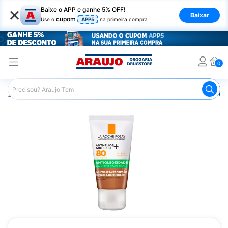
×
Baixe o APP e ganhe 5% OFF!
Baixar
cupom
Use o
APP5
na primeira compra
0
Araujo
Dermocosméticos
Cuidados com o Sol
Proteto