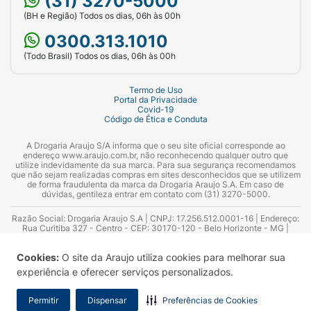
(31) 3270-5000
(BH e Região) Todos os dias, 06h às 00h
0300.313.1010
(Todo Brasil) Todos os dias, 06h às 00h
Termo de Uso
Portal da Privacidade
Covid-19
Código de Ética e Conduta
A Drogaria Araujo S/A informa que o seu site oficial corresponde ao
endereço www.araujo.com.br, não reconhecendo qualquer outro que
utilize indevidamente da sua marca. Para sua segurança recomendamos
que não sejam realizadas compras em sites desconhecidos que se utilizem
de forma fraudulenta da marca da Drogaria Araujo S.A. Em caso de
dúvidas, gentileza entrar em contato com (31) 3270-5000.
Razão Social: Drogaria Araujo S.A | CNPJ: 17.256.512.0001-16 | Endereço:
Rua Curitiba 327 - Centro - CEP: 30170-120 - Belo Horizonte - MG |
Telefones: 0300.313.1010 e (31) 3270-5000 Horário de funcionamento -
06:00h às 00:00h | Consultores técnicos responsáveis: Hairton Ayres
Cookies:
O site da Araujo utiliza cookies para melhorar sua
Azevedo Guimarães – CRF 10.965 | Yasmin Silva Alvarenga – CRF 52.584 -
Consultor substituto: Thiago Aguiar Pinheiro - CRF Nº 13.748. Alvará
experiência e oferecer serviços personalizados.
Sanitário: 2025020713 | Autorização de Funcionamento da Empresa (AFE):
7.16355-1
Permitir
Dispensar
Preferências de Cookies