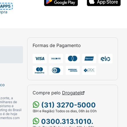
APP5
mpra
Formas de Pagamento
sco
Compre pelo
Drogatel
zonte, a
milhares de
(31) 3270-5000
eirismo e
ting do Brasil
(BH e Região) Todos os dias, 06h às 00h
o é de hoje
camentos com
0300.313.1010.