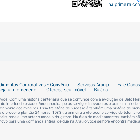
na primeira co
dimentos Corporativos - Convênio
Serviços Araujo
Fale Cono
Seja um fornecedor
Ofereça seu imóvel
Bulário
 você. Com uma história centenária que se confunde com a evolução de Belo Hori
s do interior do estado. Reconhecida pelos serviços inovadores e com um mix de 
trimônio dos mineiros. Essa trajetória de sucesso é também uma história de pion
 oferecer o plantão 24 horas (1933), a primeira a oferecer o serviço de telemarke
primeira rede a implantar o modelo drugstore. Na área de medicamentos, também nã
 novo para uma confiança antiga: de que na Araujo você sempre encontra medi