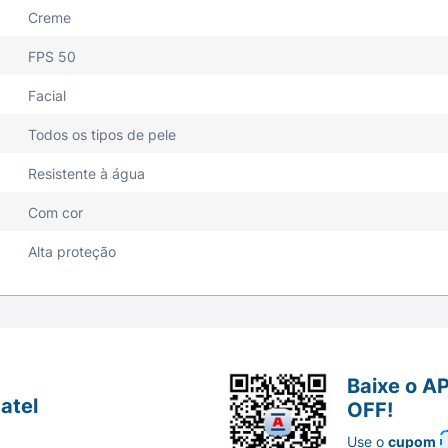
Creme
FPS 50
Facial
Todos os tipos de pele
Resistente à água
Com cor
Alta proteção
Baixe o A
atel
OFF!
Use o
cupom