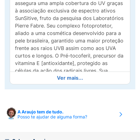
assegura uma ampla cobertura do UV graças
à associação exclusiva de espectro ativos
SunSitive, fruto da pesquisa dos Laboratórios
Pierre Fabre. Seu complexo fotoprotetor,
aliado a uma cosmética desenvolvido para a
pele brasileira, garantido uma maior proteção
frente aos raios UVB assim como aos UVA
curtos e longos. O Pré-tocoferil, precursor da
vitamina E [antioxidante], protegido as
células da ação dos radicais livres. Sua
Ver mais...
fórmula rica em Água Termal de Avène possui
calmantes e suavizantes. Seu Tom dourado
uniformiza a pele e disfarça as pequenas
imperfeições. Possui cor de base adaptado a
todos os tons de pele. Possui ação
A Araujo tem de tudo.
antioleosidade, devido à presença do
Posso te ajudar de alguma forma?
exclusivo Glyceryl Laurate (Monolaurina),
ativo com potente ação sebo-reguladora.