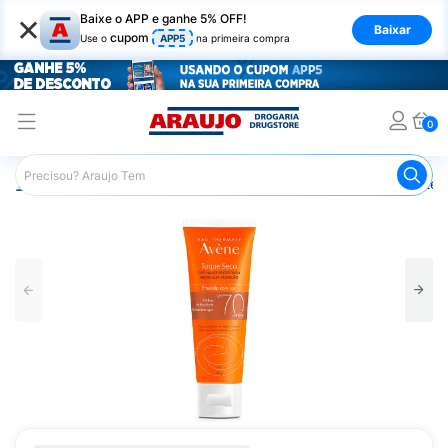
×
Baixe o APP e ganhe 5% OFF!
Baixar
cupom
Use o
APP5
na primeira compra
0
Araujo
Dermocosméticos
Cuidados com o Sol
Proteto