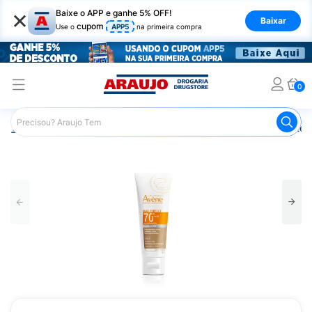
×
Baixe o APP e ganhe 5% OFF!
Baixar
cupom
Use o
APP5
na primeira compra
0
Araujo
Dermocosméticos
Cuidados com o Sol
Proteto