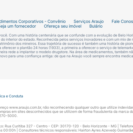
Defense / Tecnologia Detox Science
dimentos Corporativos - Convênio
Serviços Araujo
Fale Cono
Seja um fornecedor
Ofereça seu imóvel
Bulário
 rosto e pescoço antes da exposição ao sol (uma pequena 
 você. Com uma história centenária que se confunde com a evolução de Belo Hori
es de usar. Excelente base de maquiagem³. Fotoestável. Evi
s do interior do estado. Reconhecida pelos serviços inovadores e com um mix de 
trimônio dos mineiros. Essa trajetória de sucesso é também uma história de pion
de. Não fique muito tempo exposto ao sol, mesmo com prot
 oferecer o plantão 24 horas (1933), a primeira a oferecer o serviço de telemarke
primeira rede a implantar o modelo drugstore. Na área de medicamentos, também nã
 novo para uma confiança antiga: de que na Araujo você sempre encontra medi
tica e Conduta
ndereço www.araujo.com.br, não reconhecendo qualquer outro que utilize indevid
pras em sites desconhecidos que se utilizem de forma fraudulenta da marca d
 3270-5000.
ço: Rua Curitiba 327 - Centro - CEP: 30170-120 - Belo Horizonte - MG | Telefon
s 00:00h | Consultores técnicos responsáveis: Hairton Ayres Azevedo Guimarã