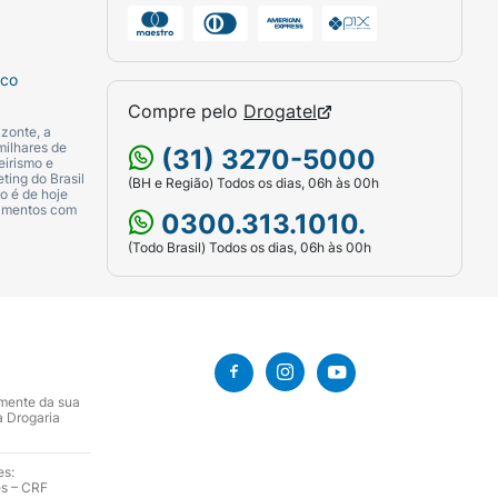
sco
Compre pelo
Drogatel
quantidade de produto reduz o nível de
zonte, a
te o contato com tecidos. Uso Adulto.
milhares de
(31) 3270-5000
eirismo e
eção solar.
ting do Brasil
(BH e Região) Todos os dias, 06h às 00h
o é de hoje
camentos com
0300.313.1010.
(Todo Brasil) Todos os dias, 06h às 00h
amente da sua
a Drogaria
es:
es – CRF