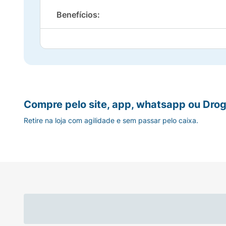
Benefícios:
- Protetor solar facial ultrafluido com cont
- Alta proteção DETOX, UVA e UVB FPS 50
- Textura ultraleve para uso diário, sem cor
Compre pelo site, app, whatsapp ou Drog
- Adequado para todos os tipos de pele
Retire na loja com agilidade e sem passar pelo caixa.
- Acabamento invisível e sem resíduos bran
- Pele mais hidratada
- Tolerância ocular
Ativo: