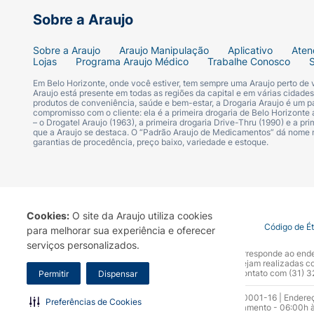
Sun Active Defense / Environmental Active 
Sobre a Araujo
Modo de usar:
Sobre a Araujo
Araujo Manipulação
Aplicativo
Aten
Lojas
Programa Araujo Médico
Trabalhe Conosco
Aplique de maneira uniforme e generosa no
Em Belo Horizonte, onde você estiver, tem sempre uma Araujo perto de
proteção solar). Use diariamente. Agite ant
Araujo está presente em todas as regiões da capital e em várias cidade
produtos de conveniência, saúde e bem-estar, a Drogaria Araujo é um pa
exposição excessiva ao sol prejudica a saú
compromisso com o cliente: ela é a primeira drogaria de Belo Horizonte a
– o Drogatel Araujo (1963), a primeira drogaria Drive-Thru (1990) e a 
que a Araujo se destaca. O “Padrão Araujo de Medicamentos” dá nome
garantias de procedência, preço baixo, variedade e estoque.
Cookies:
O site da Araujo utiliza cookies
Termo de Uso
Portal da Privacidade
Covid-19
Código de É
para melhorar sua experiência e oferecer
serviços personalizados.
A Drogaria Araujo S/A informa que o seu site oficial corresponde ao e
marca. Para sua segurança recomendamos que não sejam realizadas com
Araujo S.A. Em caso de dúvidas, gentileza entrar em contato com (31)
Permitir
Dispensar
Razão Social: Drogaria Araujo S.A | CNPJ: 17.256.512.0001-16 | Endere
Preferências de Cookies
0300.313.1010 e (31) 3270-5000 Horário de funcionamento - 06:00h à