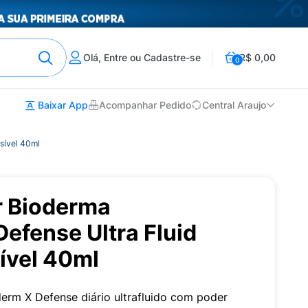
Olá, Entre ou Cadastre-se
R$ 0,00
0
Baixar App
Acompanhar Pedido
Central Araujo
sível 40ml
r Bioderma
efense Ultra Fluid
ível 40ml
derm X Defense diário ultrafluido com poder