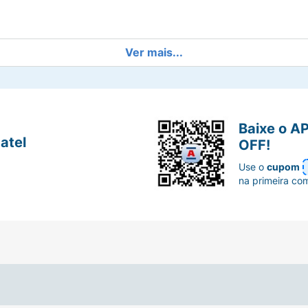
Ver mais...
role de oleosidade
+
 e toque ultra seco
Baixe o A
atel
OFF!
Use o
cupom
na primeira co
cos