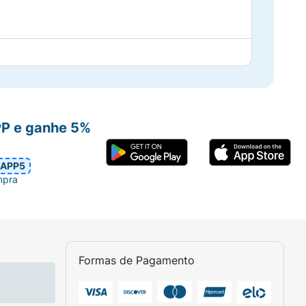
PP e ganhe 5%
APP5
mpra
Formas de Pagamento