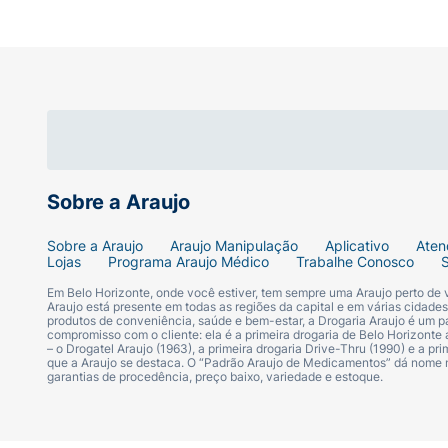
Promove um efeito matificante, toque sec
Promove proteção imediata e rápida abso
Qual o diferencial do Episol Color?
O Episol Color possui uma combinação de a
ação foi testada e comprovada.
Sobre a Araujo
Além disso, a linha foi desenvolvida especia
Sobre a Araujo
Araujo Manipulação
Aplicativo
Aten
Lojas
Programa Araujo Médico
Trabalhe Conosco
Como usar o Protetor Solar Episol 
Em Belo Horizonte, onde você estiver, tem sempre uma Araujo perto de
Para aplicar o Protetor Solar Episol Color,
Araujo está presente em todas as regiões da capital e em várias cidade
produtos de conveniência, saúde e bem-estar, a Drogaria Araujo é um pa
compromisso com o cliente: ela é a primeira drogaria de Belo Horizonte a
– o Drogatel Araujo (1963), a primeira drogaria Drive-Thru (1990) e a 
Aplicar o produto sobre a pele seca e es
que a Araujo se destaca. O “Padrão Araujo de Medicamentos” dá nome
garantias de procedência, preço baixo, variedade e estoque.
Reaplicar conforme necessidade;