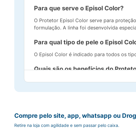
Para que serve o Episol Color?
O Protetor Episol Color serve para proteção
formulação. A linha foi desenvolvida especia
Para qual tipo de pele o Episol Col
O Episol Color é indicado para todos os tip
Quais são os benefícios do Proteto
Podemos citar como benefícios do Protetor 
Capaz de promover uma perfeita cobertura
Desenvolvido para peles brasileiras;
Compre pelo site, app, whatsapp ou Drog
Suaviza e diminui as rugas e linhas de ex
Retire na loja com agilidade e sem passar pelo caixa.