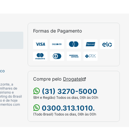
Formas de Pagamento
ados pela radiação infravermelha. Essa
alidades.
sco
Compre pelo
Drogatel
zonte, a
milhares de
(31) 3270-5000
eirismo e
ting do Brasil
(BH e Região) Todos os dias, 06h às 00h
o é de hoje
camentos com
0300.313.1010.
(Todo Brasil) Todos os dias, 06h às 00h