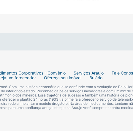
o e sensação de pele limpa e;
rção.
ntioxidantes que promove a proteção contra os danos caus
lmente para as peles brasileiras e está disponível em 6 ton
dimentos Corporativos - Convênio
Serviços Araujo
Fale Cono
Seja um fornecedor
Ofereça seu imóvel
Bulário
Color?
 você. Com uma história centenária que se confunde com a evolução de Belo Hori
 é recomendado:
s do interior do estado. Reconhecida pelos serviços inovadores e com um mix de 
trimônio dos mineiros. Essa trajetória de sucesso é também uma história de pion
 oferecer o plantão 24 horas (1933), a primeira a oferecer o serviço de telemarke
primeira rede a implantar o modelo drugstore. Na área de medicamentos, também nã
palhar por todo o rosto até ficar uma camada uniforme;
 novo para uma confiança antiga: de que na Araujo você sempre encontra medi