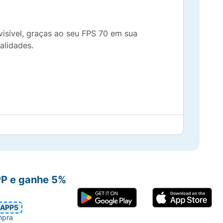
visível, graças ao seu FPS 70 em sua
alidades.
PP e ganhe 5%
APP5
mpra