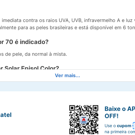
 imediata contra os raios UVA, UVB, infravermelho A e luz 
lmente para as peles brasileiras e está disponível em 6 ton
or 70 é indicado?
os de pele, da normal à mista.
r Solar Episol Color?
Ver mais...
Solar Episol Color:
 uniforme da pele com efeito natural;
Baixe o A
atel
OFF!
pressão;
Use o
cupom
na primeira co