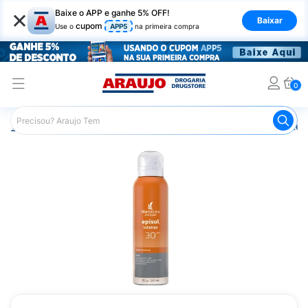
×
Baixe o APP e ganhe 5% OFF!
Baixar
cupom
Use o
APP5
na primeira compra
0
Araujo
Dermocosméticos
Cuidados com o Sol
Proteto