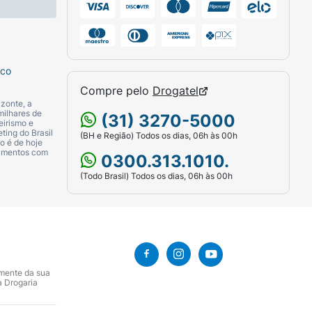
sco
Compre pelo
Drogatel
zonte, a
milhares de
(31) 3270-5000
eirismo e
ting do Brasil
(BH e Região) Todos os dias, 06h às 00h
o é de hoje
camentos com
0300.313.1010.
(Todo Brasil) Todos os dias, 06h às 00h
amente da sua
a Drogaria