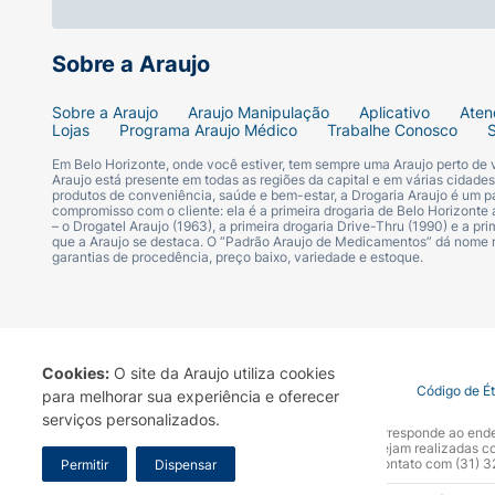
Sobre a Araujo
Sobre a Araujo
Araujo Manipulação
Aplicativo
Aten
Lojas
Programa Araujo Médico
Trabalhe Conosco
Em Belo Horizonte, onde você estiver, tem sempre uma Araujo perto de
Araujo está presente em todas as regiões da capital e em várias cidade
produtos de conveniência, saúde e bem-estar, a Drogaria Araujo é um pa
compromisso com o cliente: ela é a primeira drogaria de Belo Horizonte a
– o Drogatel Araujo (1963), a primeira drogaria Drive-Thru (1990) e a 
que a Araujo se destaca. O “Padrão Araujo de Medicamentos” dá nome
garantias de procedência, preço baixo, variedade e estoque.
Cookies:
O site da Araujo utiliza cookies
Termo de Uso
Portal da Privacidade
Covid-19
Código de É
para melhorar sua experiência e oferecer
serviços personalizados.
A Drogaria Araujo S/A informa que o seu site oficial corresponde ao e
marca. Para sua segurança recomendamos que não sejam realizadas com
Araujo S.A. Em caso de dúvidas, gentileza entrar em contato com (31)
Permitir
Dispensar