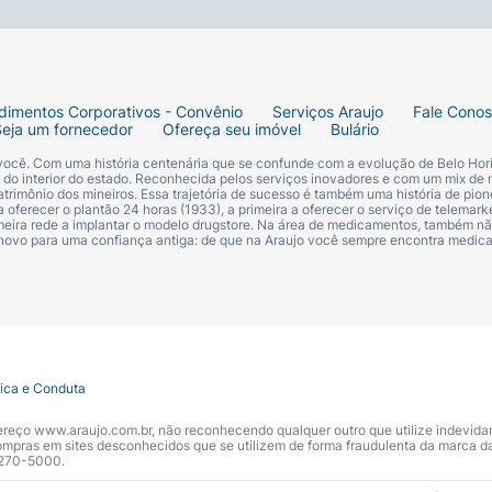
dimentos Corporativos - Convênio
Serviços Araujo
Fale Cono
Seja um fornecedor
Ofereça seu imóvel
Bulário
 você. Com uma história centenária que se confunde com a evolução de Belo Hori
s do interior do estado. Reconhecida pelos serviços inovadores e com um mix de 
trimônio dos mineiros. Essa trajetória de sucesso é também uma história de pion
 oferecer o plantão 24 horas (1933), a primeira a oferecer o serviço de telemarke
primeira rede a implantar o modelo drugstore. Na área de medicamentos, também nã
 novo para uma confiança antiga: de que na Araujo você sempre encontra medi
tica e Conduta
ndereço www.araujo.com.br, não reconhecendo qualquer outro que utilize indevid
pras em sites desconhecidos que se utilizem de forma fraudulenta da marca d
 3270-5000.