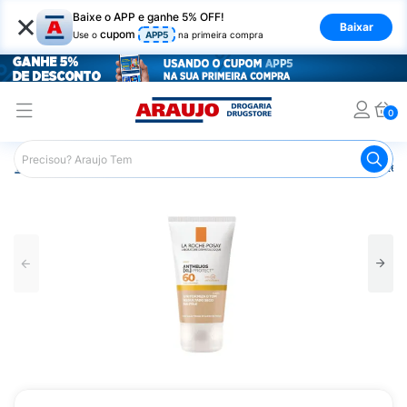
×
Baixe o APP e ganhe 5% OFF!
Baixar
cupom
Use o
APP5
na primeira compra
0
Araujo
Dermocosméticos
Cuidados com o Sol
Proteto