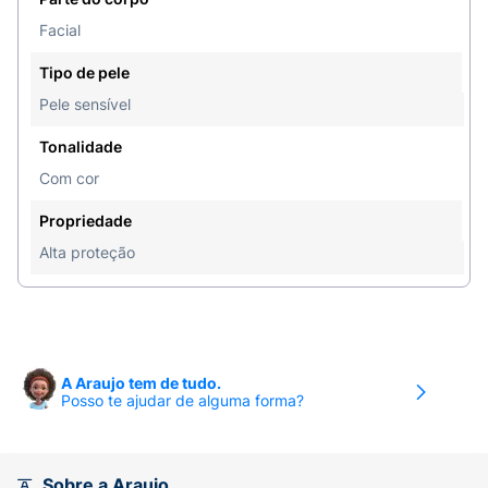
sudorese intensa, nadar ou banhar-se, secar-se
Facial
com toalha e durante exposição ao sol. Agite
antes de usar.
Tipo de pele
Pele sensível
Tonalidade
Com cor
Propriedade
Alta proteção
A Araujo tem de tudo.
Posso te ajudar de alguma forma?
Sobre a Araujo