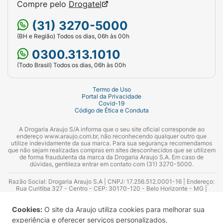
Compre pelo
Drogatel
(31) 3270-5000
(BH e Região) Todos os dias, 06h às 00h
0300.313.1010
(Todo Brasil) Todos os dias, 06h às 00h
Termo de Uso
Portal da Privacidade
Covid-19
Código de Ética e Conduta
A Drogaria Araujo S/A informa que o seu site oficial corresponde ao
endereço www.araujo.com.br, não reconhecendo qualquer outro que
utilize indevidamente da sua marca. Para sua segurança recomendamos
que não sejam realizadas compras em sites desconhecidos que se utilizem
de forma fraudulenta da marca da Drogaria Araujo S.A. Em caso de
dúvidas, gentileza entrar em contato com (31) 3270-5000.
Razão Social: Drogaria Araujo S.A | CNPJ: 17.256.512.0001-16 | Endereço:
Rua Curitiba 327 - Centro - CEP: 30170-120 - Belo Horizonte - MG |
Telefones: 0300.313.1010 e (31) 3270-5000 Horário de funcionamento -
06:00h às 00:00h | Consultores técnicos responsáveis: Hairton Ayres
Cookies:
O site da Araujo utiliza cookies para melhorar sua
Azevedo Guimarães – CRF 10.965 | Yasmin Silva Alvarenga – CRF 52.584 -
Consultor substituto: Thiago Aguiar Pinheiro - CRF Nº 13.748. Alvará
experiência e oferecer serviços personalizados.