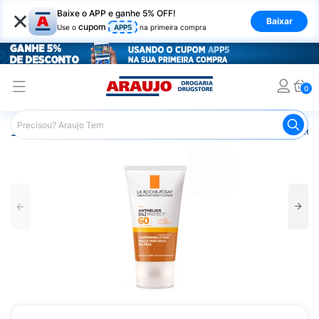
×
Baixe o APP e ganhe 5% OFF!
Baixar
cupom
Use o
APP5
na primeira compra
0
Araujo
Dermocosméticos
Cuidados com o Sol
Proteto