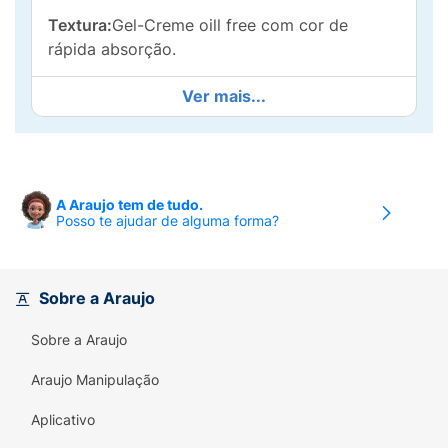
Textura:
Gel-Creme oill free com cor de
rápida absorção.
Resultado:
Pele protegida e uniformizada,
Ver mais...
com resultado seco.
Propriedades:
Sistema de proteção reforçada,
enriquecido com Vitamina E + água termal de
La Roche-Posay, reconhecida por suas
A Araujo tem de tudo.
Posso te ajudar de alguma forma?
propriedades hidratantes e suavizantes.
Sistema de proteção (XL)- Protect:
Tecnologia
reforçada com complexo antioxidante de alta
Sobre a Araujo
eficácia, comprovada através de estudos
clínicos para garantir proteção de largo
Sobre a Araujo
espectro anti-UVA, UVB e radicais livres
Araujo Manipulação
induzidos por agentes externos.
Aplicativo
Modo de usar:
Aplique abundantemente sobre