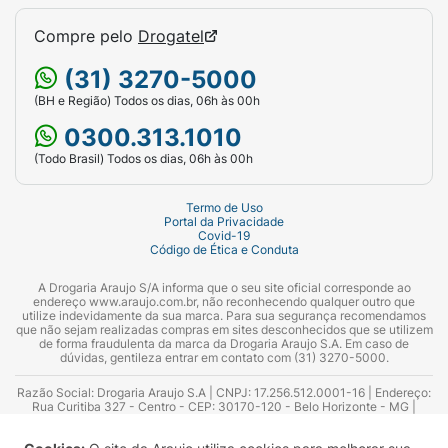
Compre pelo
Drogatel
(31) 3270-5000
(BH e Região) Todos os dias, 06h às 00h
0300.313.1010
(Todo Brasil) Todos os dias, 06h às 00h
Termo de Uso
Portal da Privacidade
Covid-19
Código de Ética e Conduta
A Drogaria Araujo S/A informa que o seu site oficial corresponde ao
endereço www.araujo.com.br, não reconhecendo qualquer outro que
utilize indevidamente da sua marca. Para sua segurança recomendamos
que não sejam realizadas compras em sites desconhecidos que se utilizem
de forma fraudulenta da marca da Drogaria Araujo S.A. Em caso de
dúvidas, gentileza entrar em contato com (31) 3270-5000.
Razão Social: Drogaria Araujo S.A | CNPJ: 17.256.512.0001-16 | Endereço:
Rua Curitiba 327 - Centro - CEP: 30170-120 - Belo Horizonte - MG |
Telefones: 0300.313.1010 e (31) 3270-5000 Horário de funcionamento -
06:00h às 00:00h | Consultores técnicos responsáveis: Hairton Ayres