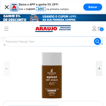
×
Baixe o APP e ganhe 5% OFF!
Baixar
cupom
Use o
APP5
na primeira compra
0
Araujo
Dermocosméticos
Cuidados com o Sol
Proteto