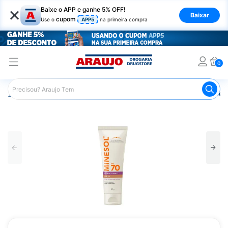
×
Baixe o APP e ganhe 5% OFF!
Baixar
cupom
Use o
APP5
na primeira compra
0
Araujo
Dermocosméticos
Cuidados com o Sol
Protet