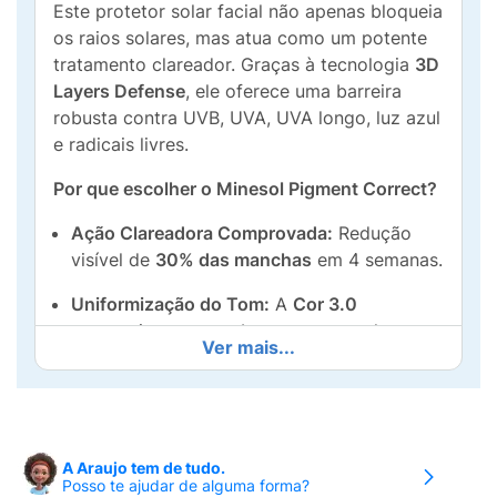
Este protetor solar facial não apenas bloqueia
os raios solares, mas atua como um potente
tratamento clareador. Graças à tecnologia
3D
Layers Defense
, ele oferece uma barreira
robusta contra UVB, UVA, UVA longo, luz azul
e radicais livres.
Por que escolher o Minesol Pigment Correct?
Ação Clareadora Comprovada:
Redução
visível de
30% das manchas
em 4 semanas.
Uniformização do Tom:
A
Cor 3.0
proporciona um acabamento natural que
Ver mais...
disfarça imperfeições e marcas.
Tratamento Anti-idade:
Auxilia na redução
de
rugas e linhas finas
, preservando a
firmeza da pele.
A Araujo tem de tudo.
Posso te ajudar de alguma forma?