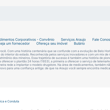
evenir as queimaduras solares. Indicado para todos os tipos
com propriedades antioxidantes e calmantes. Ajuda a forta
dimentos Corporativos - Convênio
Serviços Araujo
Fale Cono
Seja um fornecedor
Ofereça seu imóvel
Bulário
a, Carbonato de Dicaprilila, Bis-Etilhexiloxifenol Metoxifeni
 você. Com uma história centenária que se confunde com a evolução de Belo Hori
caprilato/Dicaprato de Propilenoglicol, Cetil Fosfato de Pot
s do interior do estado. Reconhecida pelos serviços inovadores e com um mix de 
trimônio dos mineiros. Essa trajetória de sucesso é também uma história de pion
tearato de Glicerila, Estearato PEG-100, Perlita, Hidroxia
 oferecer o plantão 24 horas (1933), a primeira a oferecer o serviço de telemarke
primeira rede a implantar o modelo drugstore. Na área de medicamentos, também nã
eo, Clorfenesina, Silicato de Sílica, Crosspolímero de Acril
 novo para uma confiança antiga: de que na Araujo você sempre encontra medi
Xantana, Ácido Mirístico, Butileno Glicol, Ácido Cítrico, Ca
tica e Conduta