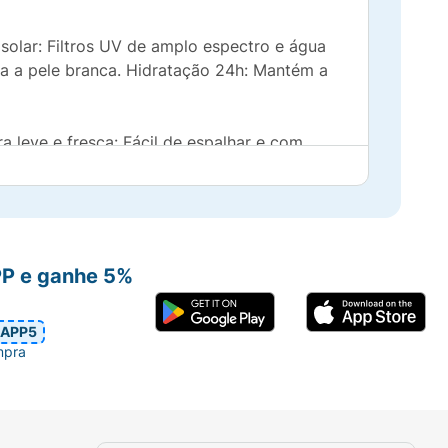
 solar: Filtros UV de amplo espectro e água
xa a pele branca. Hidratação 24h: Mantém a
a leve e fresca: Fácil de espalhar e com
PP e ganhe 5%
a pele hidratada e fresca ao longo do dia.
APP5
mpra
osição ao sol. Se a quantidade aplicada não
duto para manter a sua efetividade.
ção ao sol. Evite a exposição prolongada