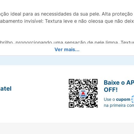
ação ideal para as necessidades da sua pele. Alta proteção
abamento invisível: Textura leve e não oleosa que não dei
 brilho, proporcionando uma sensação de pele limpa. Textur
Ver mais...
que seco e confortável durante todo o dia.
pectro e água vulcânica Vichy para proteção completa.
Baixe o A
atel
OFF!
eosa que não deixa a pele branca. Hidratação 24h: Mantém 
Use o
cupom
 brilho, proporcionando uma sensação de pele limpa.
na primeira co
lique abundantemente sobre a pele 30 minutos antes da exp
ificativamente reduzido. É necessária a reaplicação do pro
adar ou banhar-se, secar-se com toalha e durante a exposi