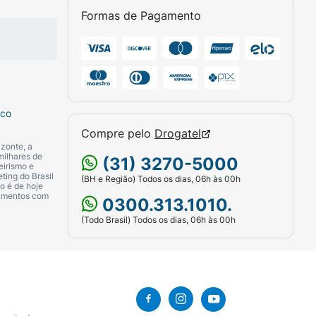
 de pele, inclusive oleosa e pele
Formas de Pagamento
lecer a barreira cutânea e proteger contra
sco
Compre pelo
Drogatel
l Triazina, Etilhexil Triazona, Avobenzona,
zonte, a
ássio, Cera de Copernicia Cerifera, Benzoato
milhares de
(31) 3270-5000
eirismo e
cetofenona, Trietanolamina, Ácido Esteárico,
ting do Brasil
(BH e Região) Todos os dias, 06h às 00h
o é de hoje
atos/Acrilato de Alquila C10-30,
camentos com
0300.313.1010.
prilil Glicol, Perfume.
(Todo Brasil) Todos os dias, 06h às 00h