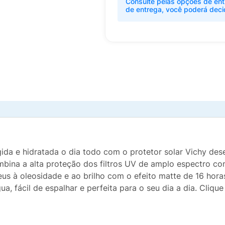
Consulte pelas opções de ent
de entrega, você poderá deci
da e hidratada o dia todo com o protetor solar Vichy des
ombina a alta proteção dos filtros UV de amplo espectro c
eus à oleosidade e ao brilho com o efeito matte de 16 hor
a, fácil de espalhar e perfeita para o seu dia a dia. Cliqu