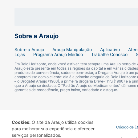
das crianças ao sol. Este produto ajuda a pr
extremamente sensível a queimadura solar.
Água Vulcânica de Vichy: Rica em minerais, 
agressões externas.
Sobre a Araujo
Composição:
Sobre a Araujo
Araujo Manipulação
Aplicativo
Aten
Lojas
Programa Araujo Médico
Trabalhe Conosco
Água, Álcool Etílico, Sebacato de Diisopropil
Em Belo Horizonte, onde você estiver, tem sempre uma Araujo perto de
Miristato de Isopropila, Glicerol, Sílica, Di
Araujo está presente em todas as regiões da capital e em várias cidade
produtos de conveniência, saúde e bem-estar, a Drogaria Araujo é um pa
de Dietilamino Hidroxibenzoil Hexila, Monoes
compromisso com o cliente: ela é a primeira drogaria de Belo Horizonte a
– o Drogatel Araujo (1963), a primeira drogaria Drive-Thru (1990) e a 
Ácido Palmítico, Tocoferol, Ascorbil Glicosíd
que a Araujo se destaca. O “Padrão Araujo de Medicamentos” dá nome
Etilenodiamina Dissuccinato Trissódico, Goma 
garantias de procedência, preço baixo, variedade e estoque.
Cookies:
O site da Araujo utiliza cookies
Termo de Uso
Portal da Privacidade
Covid-19
Código de É
para melhorar sua experiência e oferecer
serviços personalizados.