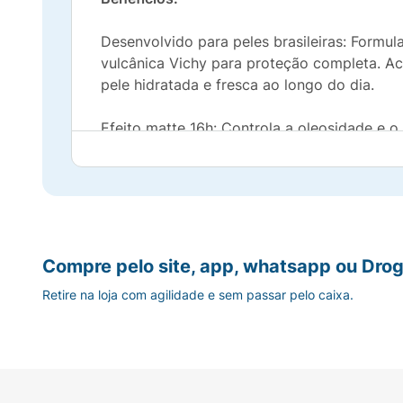
Desenvolvido para peles brasileiras: Formul
vulcânica Vichy para proteção completa. Ac
pele hidratada e fresca ao longo do dia.
Efeito matte 16h: Controla a oleosidade e o
rápida absorção Sensação de pele limpa: To
Ação:
Alta proteção solar: Filtros UV de amplo es
Compre pelo site, app, whatsapp ou Drog
Acabamento invisível: Textura leve e não ol
Retire na loja com agilidade e sem passar pelo caixa.
Efeito matte 16h: Controla a oleosidade e o
Indicação de Uso:
Protetor solar facial. Ap
for adequada, o nível de proteção será sign
Reaplicar sempre, após sudorese intensa, n