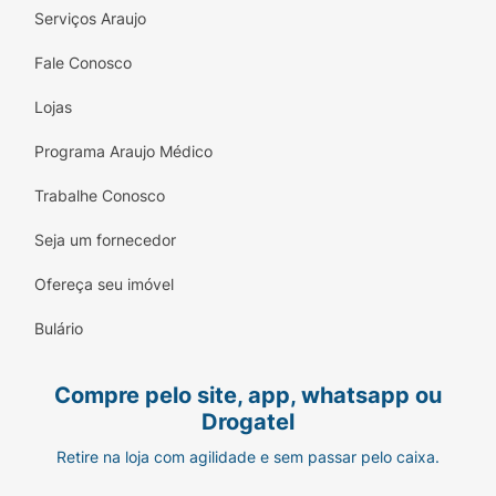
Serviços Araujo
ajuda a prevenir as queimaduras solares. Este
produto não oferece nenhuma proteção
Fale Conosco
contra insolação. Pele muito sensível a
queimadura solar.
Lojas
Programa Araujo Médico
Trabalhe Conosco
Seja um fornecedor
Ofereça seu imóvel
Bulário
Compre pelo site, app, whatsapp ou
Drogatel
Retire na loja com agilidade e sem passar pelo caixa.