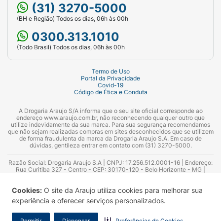
(31) 3270-5000
(BH e Região) Todos os dias, 06h às 00h
0300.313.1010
(Todo Brasil) Todos os dias, 06h às 00h
Termo de Uso
Portal da Privacidade
Covid-19
Código de Ética e Conduta
A Drogaria Araujo S/A informa que o seu site oficial corresponde ao
endereço www.araujo.com.br, não reconhecendo qualquer outro que
utilize indevidamente da sua marca. Para sua segurança recomendamos
que não sejam realizadas compras em sites desconhecidos que se utilizem
de forma fraudulenta da marca da Drogaria Araujo S.A. Em caso de
dúvidas, gentileza entrar em contato com (31) 3270-5000.
Razão Social: Drogaria Araujo S.A | CNPJ: 17.256.512.0001-16 | Endereço:
Rua Curitiba 327 - Centro - CEP: 30170-120 - Belo Horizonte - MG |
Telefones: 0300.313.1010 e (31) 3270-5000 Horário de funcionamento -
06:00h às 00:00h | Consultores técnicos responsáveis: Hairton Ayres
Cookies:
O site da Araujo utiliza cookies para melhorar sua
Azevedo Guimarães – CRF 10.965 | Yasmin Silva Alvarenga – CRF 52.584 -
Consultor substituto: Thiago Aguiar Pinheiro - CRF Nº 13.748. Alvará
experiência e oferecer serviços personalizados.
Sanitário: 2025020713 | Autorização de Funcionamento da Empresa (AFE):
7.16355-1
Permitir
Dispensar
Preferências de Cookies