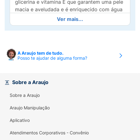
glicerina e vitamina E que garantem uma pele
macia e aveludada e é enriquecido com água
termal mineralizante de Vichy.
Ver mais...
Resistente à água.Ação antioxidante.Proteção
solar corporal.Hidratação por 8 horas.Pele
radiante, uniforme aveludada.Loção ultra-
leve.
A Araujo tem de tudo.
Posso te ajudar de alguma forma?
Modo de usar:
Aplique abundantemente antes
da exposição ao sol. Se a quantidade
aplicada não for adequada, o nível de
Sobre a Araujo
proteção será significativamente reduzido. É
necessário a reaplicação do produto para
Sobre a Araujo
manter a sua efetividade. Reaplicar sempre,
Araujo Manipulação
após sudorese intensa, nadar ou banhar-se,
secar-se com toalha e durante a exposição ao
Aplicativo
sol. Para crianças menores de 6 meses,
consultar um médico. Evite exposição
Atendimentos Corporativos - Convênio
prolongada das crianças ao sol. Este produto