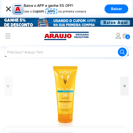
×
Baixe o APP e ganhe 5% OFF!
Baixar
cupom
Use o
APP5
na primeira compra
0
Araujo
Dermocosméticos
Cuidados com o Sol
Proteto