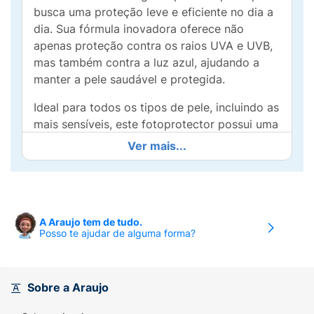
busca uma proteção leve e eficiente no dia a
dia. Sua fórmula inovadora oferece não
apenas proteção contra os raios UVA e UVB,
mas também contra a luz azul, ajudando a
manter a pele saudável e protegida.
Ideal para todos os tipos de pele, incluindo as
mais sensíveis, este fotoprotector possui uma
textura super leve que se funde rapidamente
Ver mais...
à pele, deixando uma sensação de hidratação
e frescor sem resíduos oleosos. Perfeito para
o uso diário, pode ser aplicado sob a
maquiagem, garantindo uma pele radiante e
A Araujo tem de tudo.
protegida.
Posso te ajudar de alguma forma?
O ISDIN Fusion Water Magic é a escolha ideal
para aqueles que não abrem mão de cuidar
da pele enquanto desfrutam do sol. Proteja-
Sobre a Araujo
se com eficácia e mantenha sua pele bonita,