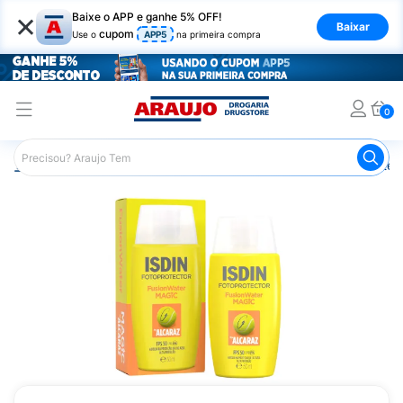
×
Baixe o APP e ganhe 5% OFF!
Baixar
cupom
Use o
APP5
na primeira compra
0
Araujo
Dermocosméticos
Cuidados com o Sol
Proteto