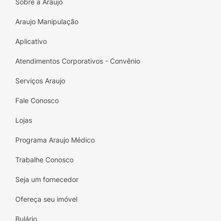
Sobre a Araujo
saudável e bem hidratada durante todo o dia.
Transforme seu ritual de cuidados com este
Araujo Manipulação
fotoprotector mágico!
Aplicativo
Atendimentos Corporativos - Convênio
Serviços Araujo
Fale Conosco
Lojas
Programa Araujo Médico
Trabalhe Conosco
Seja um fornecedor
Ofereça seu imóvel
Bulário