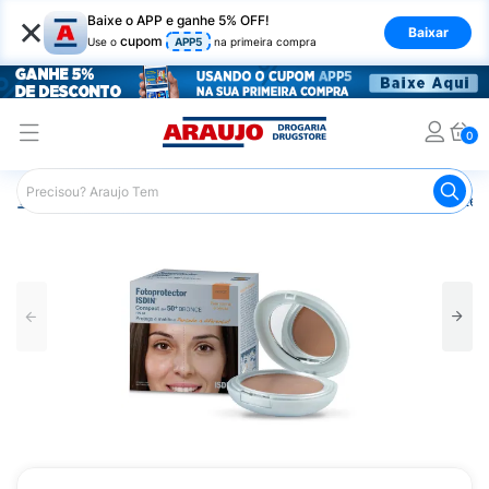
×
Baixe o APP e ganhe 5% OFF!
Baixar
cupom
Use o
APP5
na primeira compra
0
Araujo
Dermocosméticos
Cuidados com o Sol
Proteto