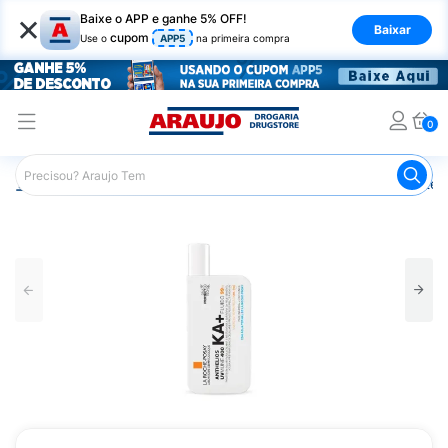
×
Baixe o APP e ganhe 5% OFF!
Baixar
cupom
Use o
APP5
na primeira compra
0
Araujo
Dermocosméticos
Cuidados com o Sol
Proteto