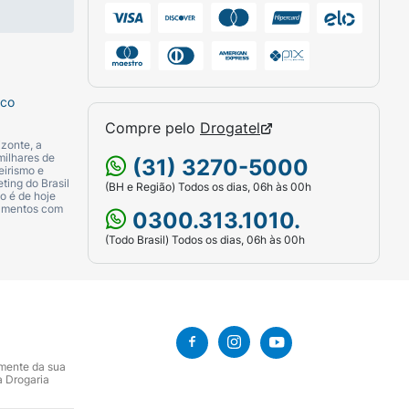
sco
Compre pelo
Drogatel
zonte, a
milhares de
(31) 3270-5000
eirismo e
ting do Brasil
(BH e Região) Todos os dias, 06h às 00h
o é de hoje
camentos com
0300.313.1010.
(Todo Brasil) Todos os dias, 06h às 00h
amente da sua
a Drogaria