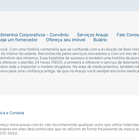
dimentos Corporativos - Convênio
Serviços Araujo
Fale Cono
Seja um fornecedor
Ofereça seu imóvel
Bulário
 você. Com uma história centenária que se confunde com a evolução de Belo Hori
s do interior do estado. Reconhecida pelos serviços inovadores e com um mix de 
trimônio dos mineiros. Essa trajetória de sucesso é também uma história de pion
 oferecer o plantão 24 horas (1933), a primeira a oferecer o serviço de telemarke
primeira rede a implantar o modelo drugstore. Na área de medicamentos, também nã
 novo para uma confiança antiga: de que na Araujo você sempre encontra medi
tica e Conduta
ndereço www.araujo.com.br, não reconhecendo qualquer outro que utilize indevid
pras em sites desconhecidos que se utilizem de forma fraudulenta da marca d
 3270-5000.