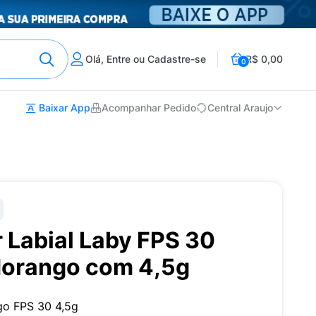
Olá, Entre ou Cadastre-se
R$ 0,00
0
Baixar App
Acompanhar Pedido
Central Araujo
r Labial Laby FPS 30
Morango com 4,5g
go FPS 30 4,5g