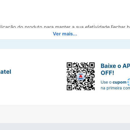
aplicação do produto para manter a sua efetividade.Fechar
Ver mais...
 não for adequada o nível de proteção será significativa
mbiente (25º a 30ºC), sempre protegido da luz e umidade 
dica.
Baixe o A
atel
OFF!
Use o
cupom
na primeira co