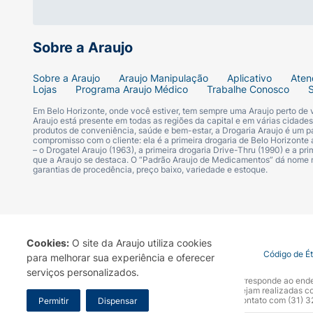
Sobre a Araujo
Sobre a Araujo
Araujo Manipulação
Aplicativo
Aten
Lojas
Programa Araujo Médico
Trabalhe Conosco
Em Belo Horizonte, onde você estiver, tem sempre uma Araujo perto de
Araujo está presente em todas as regiões da capital e em várias cidade
produtos de conveniência, saúde e bem-estar, a Drogaria Araujo é um pa
compromisso com o cliente: ela é a primeira drogaria de Belo Horizonte a
– o Drogatel Araujo (1963), a primeira drogaria Drive-Thru (1990) e a 
que a Araujo se destaca. O “Padrão Araujo de Medicamentos” dá nome
garantias de procedência, preço baixo, variedade e estoque.
Cookies:
O site da Araujo utiliza cookies
Termo de Uso
Portal da Privacidade
Covid-19
Código de É
para melhorar sua experiência e oferecer
serviços personalizados.
A Drogaria Araujo S/A informa que o seu site oficial corresponde ao e
marca. Para sua segurança recomendamos que não sejam realizadas com
Araujo S.A. Em caso de dúvidas, gentileza entrar em contato com (31)
Permitir
Dispensar