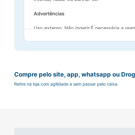
Advertências
Uso externo. Não ingerir.É necessária a re
suas propriedades.Se a quantidade aplicada
ao sol.Conservar o produto a temperatura a
uso imediatamente e procure orientação mé
Compre pelo site, app, whatsapp ou Drog
Retire na loja com agilidade e sem passar pelo caixa.