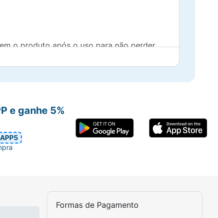
 bem o produto após o uso para não perder
mente reduzido.Não deixe o produto exposto
excessiva.Se houver irritação, suspenda o
PP e ganhe 5%
APP5
mpra
Formas de Pagamento