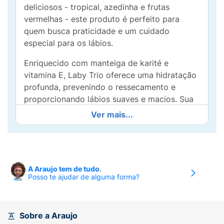
deliciosos - tropical, azedinha e frutas
vermelhas - este produto é perfeito para
quem busca praticidade e um cuidado
especial para os lábios.
Enriquecido com manteiga de karité e
vitamina E, Laby Trio oferece uma hidratação
profunda, prevenindo o ressecamento e
proporcionando lábios suaves e macios. Sua
fórmula inovadora garante proteção solar,
Ver mais...
tornando-o um aliado essencial para os dias
ensolarados.
Praticidade é a palavra-chave: com porções
individuais, você pode levar seu Laby Trio
A Araujo tem de tudo.
Posso te ajudar de alguma forma?
para onde quiser! Ideal para viagens,
atividades ao ar livre ou simplesmente para o
dia a dia, ele é a solução perfeita para manter
seus lábios sempre protegidos e saborosos.
Sobre a Araujo