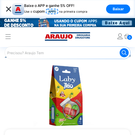
×
Baixe o APP e ganhe 5% OFF!
Baixar
cupom
Use o
APP5
na primeira compra
0
Araujo
Dermocosméticos
Cuidados com o Sol
Proteto