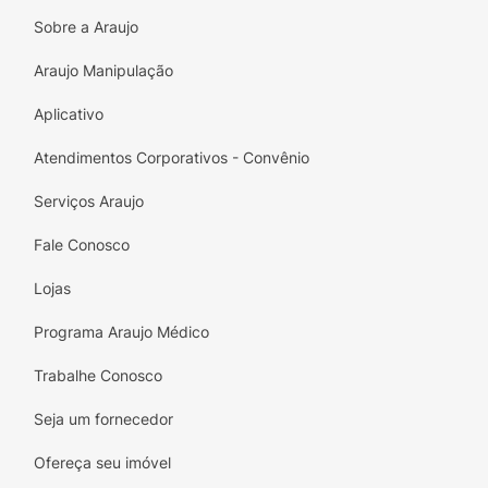
Experimente e descubra o prazer de cuidar
Sobre a Araujo
dos seus lábios com estilo e sabor!
Araujo Manipulação
Aplicativo
Atendimentos Corporativos - Convênio
Serviços Araujo
Fale Conosco
Lojas
Programa Araujo Médico
Trabalhe Conosco
Seja um fornecedor
Ofereça seu imóvel