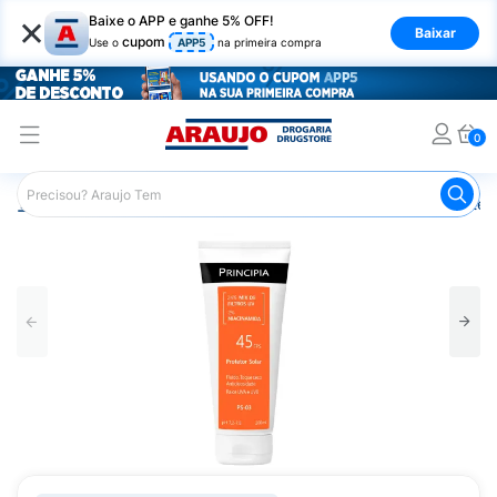
×
Baixe o APP e ganhe 5% OFF!
Baixar
cupom
Use o
APP5
na primeira compra
0
Araujo
Dermocosméticos
Cuidados com o Sol
Proteto