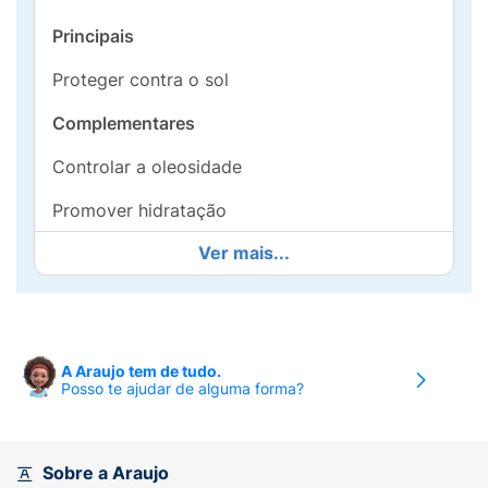
Principais
Proteger contra o sol
Complementares
Controlar a oleosidade
Promover hidratação
Ver mais...
Reduzir e uniformizar a pigmentação
Tipos de pele
Todos
A Araujo tem de tudo.
Ingredientes e Ativos
Posso te ajudar de alguma forma?
NIACINAMIDA
Forma estável de vitamina B3 capaz de
Sobre a Araujo