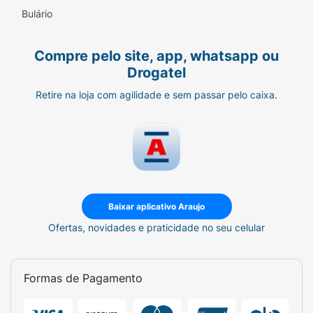
Bulário
Modo de usar
Use diariamente antes da exposição ao sol
Compre pelo site, app, whatsapp ou
Drogatel
» Aplique abundantemente sobre a pele seca
Retire na loja com agilidade e sem passar pelo caixa.
» Reaplique sempre após sudorese intensa,
nadar ou banhar-se, secar-se com toalha e
durante a exposição ao sol
» Mantenha fora do alcance de crianças
» Em caso de contato acidental com os olhos,
Baixar aplicativo Araujo
enxaguar abundantemente
Ofertas, novidades e praticidade no seu celular
» Havendo irritação, suspenda o uso e
procure por orientação médica
Formas de Pagamento